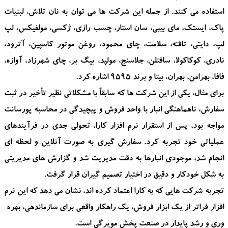
استفاده می کنند. از جمله این شرکت ها می توان به
نان تلاش، لبنیات
پاک، ایستک، مای بیبی، سان استار، چسب رازی، ژکسی، مولفیکس، لپ
لپ، دایتی، تافته، سلامت، چای محمود، روغن موتور کاسپین، آترود،
نادری، کوکاکولا، سافتلن، جلاسنج، مولپد، بیگ بر، چای شهرزاد، آوازه،
فافا، بهرامن، بهران، بیتا و برند ۹۵۹۵
اشاره کرد.
برای مثال، یکی از این شرکت ها که سابقاً با مشکلاتی نظیر تأخیر در ثبت
سفارش، ناهماهنگی انبار با واحد فروش و پیچیدگی در محاسبه پورسانت
مواجه بود، پس از استقرار نرم افزار کارا، تحولی جدی در فرآیندهای
عملیاتی خود تجربه کرد. سفارش گیری به صورت آنلاین و لحظه ای
انجام شد، موجودی انبارها به دقت مدیریت شد و گزارش های مدیریتی
به شکل خودکار و دقیق در اختیار تصمیم گیران قرار گرفت.
تجربه شرکت هایی که به کارا اعتماد کرده اند، نشان می دهد که این نرم
افزار فراتر از یک ابزار فروش، یک راهکار واقعی برای سازماندهی، بهره
وری و رشد پایدار در صنعت پخش مویرگی است.