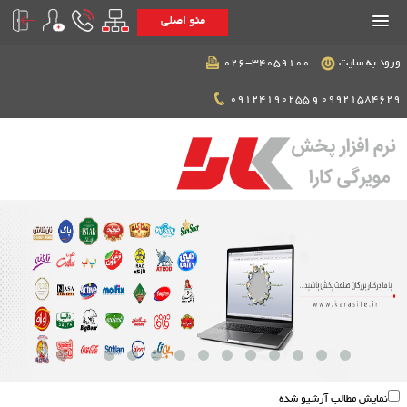
منو اصلی
ورود به سایت
026-34059100
09921584629 و 09124190255
نمايش مطالب آرشيو شده