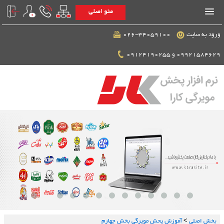
منو اصلی
ورود به سایت
026-34059100
09921584629 و 09124190255
بخش اصلي
>
آموزش پحش مویرگی بخش چهارم