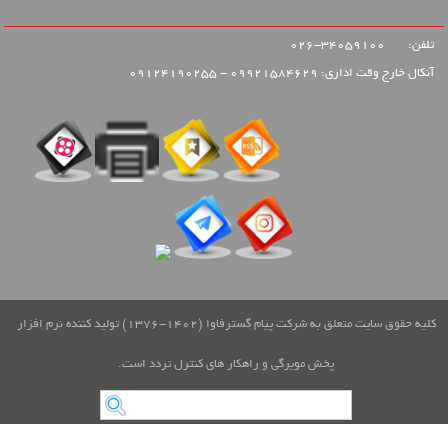
تلفن:
34059100-026
آنکال خارج وقت اداری: 09921584629 - 09124190255
کلیه حقوق سایت متعلق به شرکت پیام گسترفاوا (1402-1376) تولید کننده نرم افزار
پخش مویرگی و راهکار های کنترل تردد است.