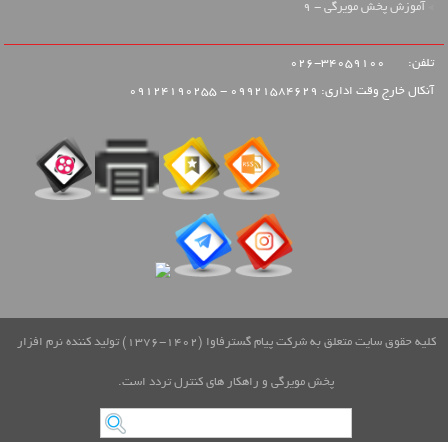
آموزش پخش مویرگی - 9
تلفن:
34059100-026
آنکال خارج وقت اداری: 09921584629 - 09124190255
کلیه حقوق سایت متعلق به شرکت پیام گسترفاوا (1402-1376) تولید کننده نرم افزار
پخش مویرگی و راهکار های کنترل تردد است.