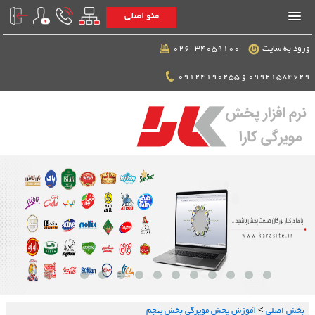
منو اصلی
ورود به سایت
026-34059100
09921584629 و 09124190255
بخش اصلي
>
آموزش پحش مویرگی بخش پنجم