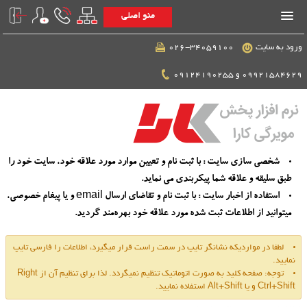
منو اصلی
ورود به سایت
026-34059100
09921584629 و 09124190255
شخصی سازی سایت : با ثبت نام و تعیین موارد مورد علاقه خود، سایت خود را
طبق سلیقه و علاقه شما پیكربندی می نماید.
استفاده از اخبار سایت : با ثبت نام و تقاضای ارسال email و یا پیغام خصوصی،
میتوانید از اطلاعات ثبت شده مورد علاقه خود بهره‌مند گردید.
لطفا در مواردیكه نشانگر تایپ در سمت راست قرار میگیرد، اطلاعات را فارسی تایپ
نمایید.
توجه: صفحه كلید به صورت اتوماتیك تنظیم نمیگردد. لذا برای تنظیم آن از Right
Ctrl+Shift و یا Alt+Shift استفاده نمایید.