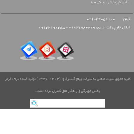
آموزش پخش مویرگی - 9
تلفن:
34059100-026
آنکال خارج وقت اداری: 09921584629 - 09124190255
کلیه حقوق سایت متعلق به شرکت پیام گسترفاوا (1402-1376) تولید کننده نرم افزار
پخش مویرگی و راهکار های کنترل تردد است.