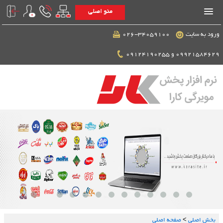
منو اصلی
ورود به سایت
026-34059100
09921584629 و 09124190255
بخش اصلي
>
صفحه اصلی