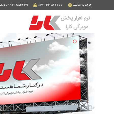
ورود به سایت
026-34059100
09921584629 و 09124190255