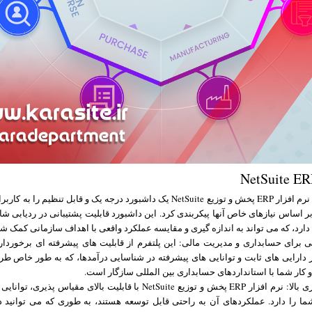
پروفایل سفارشی: نرم افزار ERP پخش و توزیع NetSuite یک داشبورد درجه یک و قابل تنظیم
بر اساس نیازهای خاص آنها پیکربندی کرد. این داشبورد قابلیت پشتیبانی در ردیابی 
برای حسابداری و مدیریت مالی: این پلتفرم از قابلیت های پیشرفته ای برخوردار
ارایی های ثابت و توانایی های پیشرفته در شناسایی درآمدها، که به طور خاص طرا
کار شما با استانداردهای حسابداری بین المللی سازگار است.
قابلیت مقیاس پذیری بالا: نرم افزار ERP پخش و توزیع NetSuite با قابلیت بالای مق
ا را دارد. عملکردهای آن به راحتی قابل توسعه هستند، به طوری که می توانید 