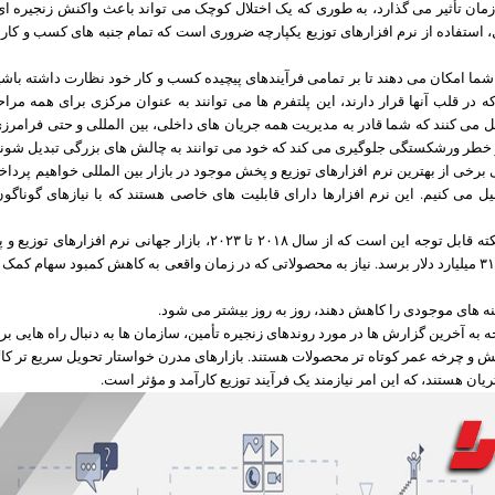
مان تأثیر می گذارد، به طوری که یک اختلال کوچک می تواند باعث واکنش زنجیره ا
، استفاده از نرم افزارهای توزیع یکپارچه ضروری است که تمام جنبه های کسب و کار ر
 شما امکان می دهند تا بر تمامی فرآیندهای پیچیده کسب و کار خود نظارت داشته باشید.
یستم های ERP که در قلب آنها قرار دارند، این پلتفرم ها می توانند به عنوان مرکزی برای همه م
ل می کنند که شما قادر به مدیریت همه جریان های داخلی، بین المللی و حتی فرامرزی
و خطر ورشکستگی جلوگیری می کند که خود می توانند به چالش های بزرگی تبدیل شوند
 برخی از بهترین نرم افزارهای توزیع و پخش موجود در بازار بین المللی خواهیم پردا
لیل می کنیم. این نرم افزارها دارای قابلیت های خاصی هستند که با نیازهای گوناگ
از دیدگاه صنعت، نکته قابل توجه این است که از سال ۲۰۱۸ تا ۲۰۲۳، بازار جهانی ن
رود که به حدود ۳۱.۱۰ میلیارد دلار برسد. نیاز به محصولاتی که در زمان واقعی به کاهش کمبود سهام
نه های موجودی را کاهش دهند، روز به روز بیشتر می شود.
وجه به آخرین گزارش ها در مورد روندهای زنجیره تأمین، سازمان ها به دنبال راه هایی بر
یش و چرخه عمر کوتاه تر محصولات هستند. بازارهای مدرن خواستار تحویل سریع تر کالا
یان هستند، که این امر نیازمند یک فرآیند توزیع کارآمد و مؤثر است.