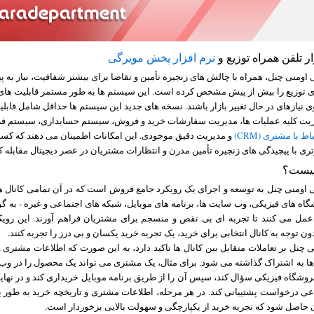
ر تلفن همراه توزیع و
نرم افزار پخش مویرگی
ومنی چنل، همراه با چالش های زنجیره تأمین و تقاضا برای بیشتر شفافیت، نیاز به 
 توزیع را بیش از پیش مشخص کرده است. این سیستم ها به طور مستمر قابلیت های 
 نیازهای در حال تغییر بازار باشند. نسخه های جدید این سیستم ها حداقل شامل قابل
ریت کلیه عملیات ها، مدیریت سفارشات خرید و فروش، سیستم حسابداری، سیستم ف
 با مشتری (CRM)
و مدیریت دقیق موجودی. این امکانات اطمینان می دهند که کسب
تری با پیچیدگی های زنجیره تأمین مدرن و انتظارات مشتریان در عصر دیجیتال مقابله کن
اومنی چنل به توسعه و اجرای یک رویکرد جامع فروش است که در آن تمامی کانال ه
گاه های فیزیکی، وب سایت ها، برنامه های موبایل، شبکه های اجتماعی و غیره - به گون
عمل می کنند تا تجربه ای بی نقص و منسجم برای مشتریان فراهم آورند. این رویک
ون توجه به کانال انتخابی برای خرید، یک تجربه خرید یکسان و بی درز را تجربه کنند.
چنل بر تعاملات متقابل بین کانال ها تاکید دارد، به این صورت که اطلاعات مشتری و
ها به اشتراک گذاشته می شود. برای مثال، یک مشتری می تواند یک محصول را در و
 فروشگاه فیزیکی سؤال کند، سپس آن را از طریق برنامه موبایل خریداری کند و در نها
عی درخواست پشتیبانی کند. در هر مرحله، اطلاعات مشتری و تاریخچه خرید به طور ی
 حاصل شود که تجربه خرید از یکپارچگی و سهولت بالایی برخوردار است.