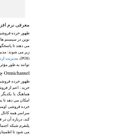
معرفی نرم افزا
ظهور خرده فروشی ا
نوین در سیستم های
می دهند تا پاسخگوی
زیر می شوند: مدی
(POS)،
مدیریت ارتباط
توانند به طور مؤثر
Omnichannel چیست؟
ظهور خرده فروشی 
خرید - اعم از فروش
هماهنگ با یکدیگر 
امکان می دهد تا بد
خرده فروشی اومنی 
سراسر همه کانال 
کند، درباره آن در
پلتفرم شبکه اجتما
می شود تا اطمینان