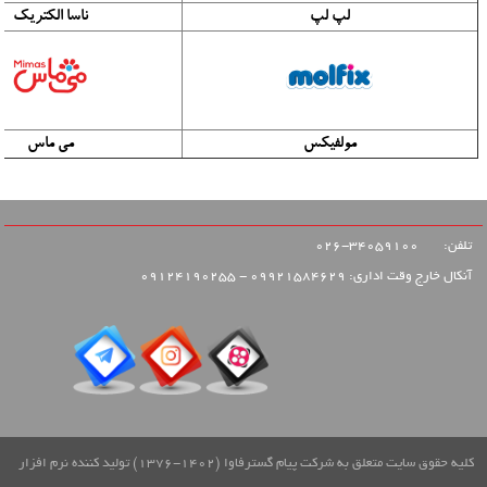
لپ لپ
ناسا الکتریک
مولفیکس
می ماس
تلفن:
34059100-026
آنکال خارج وقت اداری: 09921584629 - 09124190255
کلیه حقوق سایت متعلق به شرکت پیام گسترفاوا (1402-1376) تولید کننده نرم افزار