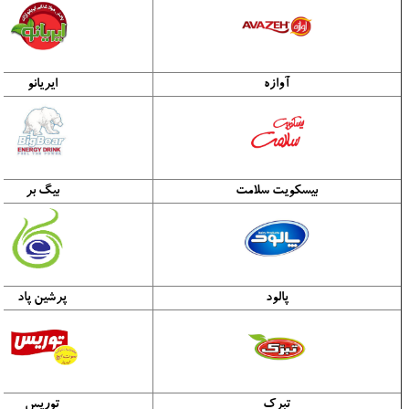
آوازه
ایریانو
بیسکویت سلامت
بیگ بر
پالود
پرشین پاد
تبرک
توریس