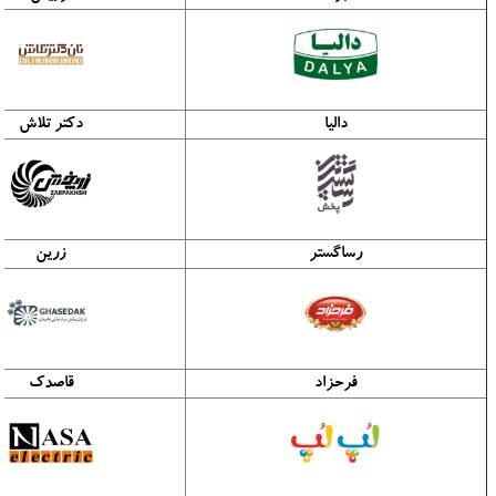
دالیا
دکتر تلاش
رساگستر
زرین
فرحزاد
قاصدک