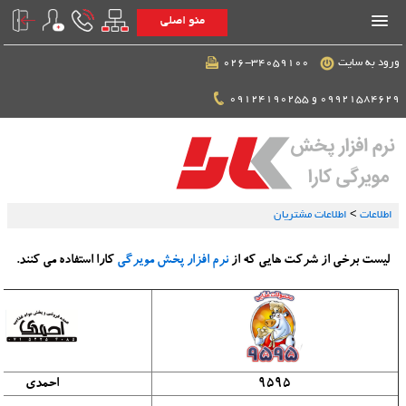
منو اصلی
ورود به سایت
026-34059100
09921584629 و 09124190255
اطلاعات
>
اطلاعات مشتریان
لیست برخی از شرکت هایی که از
نرم افزار پخش مویرگی
کارا استفاده می کنند.
9595
احمدی