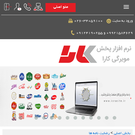
منو اصلی
ورود به سایت
026-34059100
09921584629 و 09124190255
بخش اصلي
>
رضایت نامه ها