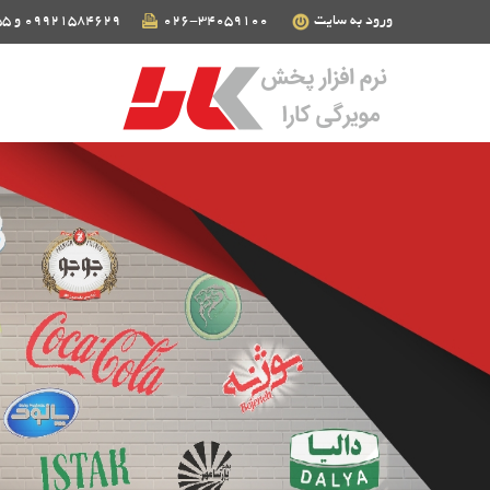
ورود به سایت
026-34059100
09921584629 و 09124190255