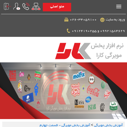
منو اصلی
ورود به سایت
026-34059100
09921584629 و 09124190255
آموزش پخش مویرگی
>
آموزش پخش مویرگی - قسمت چهارم