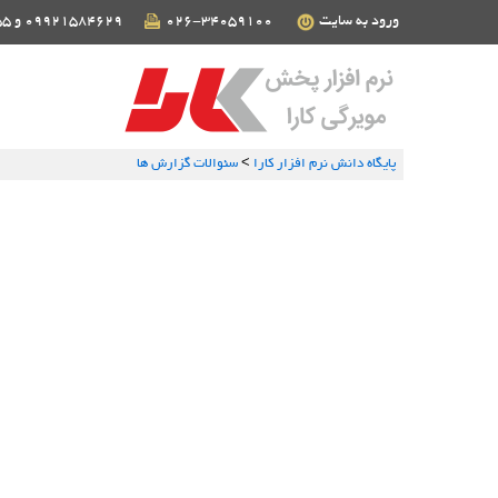
ورود به سایت
026-34059100
09921584629 و 09124190255
پایگاه دانش نرم افزار کارا
>
سئوالات گزارش ها