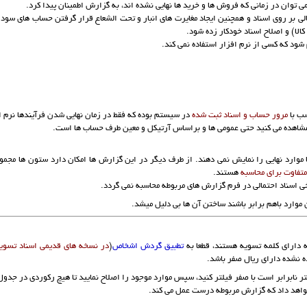
می توان در زمانی که فروش ها و خرید ها نهایی نشده اند، به گزارش اطمینان پیدا کرد.
الی بر روی اسناد و همچنین ایجاد مغایرت های انبار و تحت الشعاع قرار گرفتن حساب های سود
لا) و اصلاح اسناد خودکار زده شود.
م شود که کسی از نرم افزار استفاده نمی کند.
ب با
مرور حساب و اسناد ثبت شده
در سیستم بوده که فقط در زمان نهایی شدن فرآیندها نرم ا
 مشاهده می کنید حتی عمومی ها و براساس آرتیکل و معین طرف حساب ها است.
موارد نهایی را نمایش نمی دهند. از طرف دیگر در این گزارش ها امکان دارد ستون ها مجمو
تفاوت برای محاسبه
هستند.
ی اسناد احتمالی در فرم گزارش های مربوطه محاسبه نمی گردد.
 موارد باهم برابر باشند ساختن آن ها بی دلیل میشد.
دارای کلمه تسویه هستند، قطعا به
تطبیق گردش اشخاص
(
در نسخه های قدیمی اسناد تسوی
نشده دارای ریال صفر باشد.
ر نابرابر است با صفر فیلتر کنید، سپس موارد موجود را اصلاح نمایید تا هیچ رکوردی در جدول 
خواهد داد که گزارش مربوطه درست عمل می کند.