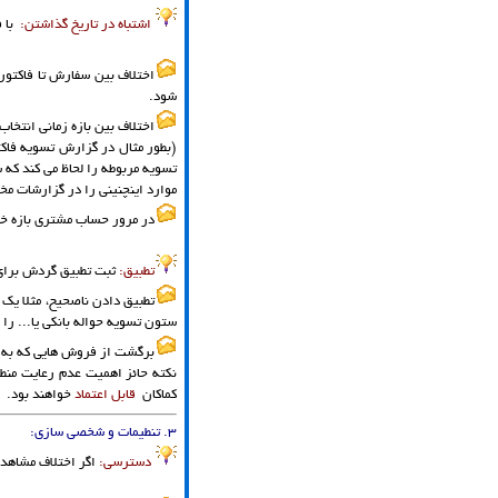
اشتباه در تاریخ گذاشتن:
با 
اختلاف بین سفارش تا فاکتور
شود.
اختلاف بین بازه زمانی انتخا
(بطور مثال در گزارش تسویه فاکت
تسویه مربوطه را لحاظ می کند که ش
موارد اینچنینی را در گزارشات مخ
در مرور حساب مشتری بازه خرد
تطبیق:
ثبت تطبیق گردش برای 
تطبیق دادن ناصحیح، مثلا یک 
ستون تسویه حواله بانکی یا... را 
برگشت از فروش هایی که به ف
نکته حائز اهمیت عدم رعایت منط
کماکان
قابل اعتماد
خواهند بود.
3. تنطیمات و شخصی سازی:
دسترسی:
اگر اختلاف مشاهد