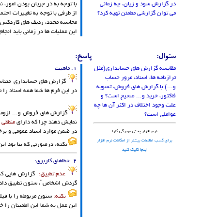
در گزارش سود و زیان، چه زمانی
با توجه به در جریان بودن امور، ن
می توان گزارشی مطمئن تهیه کرد؟
از طرفی با توجه به تغییرات احتم
محاسبه مجدد، ردیف های کاردکس کا
این عملیات ها در زمانی باید انجا
سئوال:
پاسخ:
مقایسه گزارش های حسابداری(مثل
1. ماهیت
ترازنامه ها، اسناد، مرور حساب
گزارش های حسابداری متناس
و...) با گزارش های فروش، تسویه
در این فرم ها شما همه اسناد را
فاکتور، خرید و... صحیح است؟ و
علت وجود اختلاف در اکثر آن ها چه
گزارش های فروش و... لزوما 
عواملی است؟
نمایش دهند چرا که دارای
منطقی م
در ضمن موارد اسناد عمومی و برخ
نرم افزار پخش مویرگی کارا
برای کسب اطلاعات بیشتر از امکانات نرم افزار
نکته: درصورتی که بنا بود این
اینجا کلیک کنید
2. خطاهای کاربری:
عدم تطبیق:
گزارش هایی که 
گردش اشخاص"، ستون تطبیق داده 
نکته:
ستون مربوطه را با فیلت
این عمل به شما این اطمینان را 