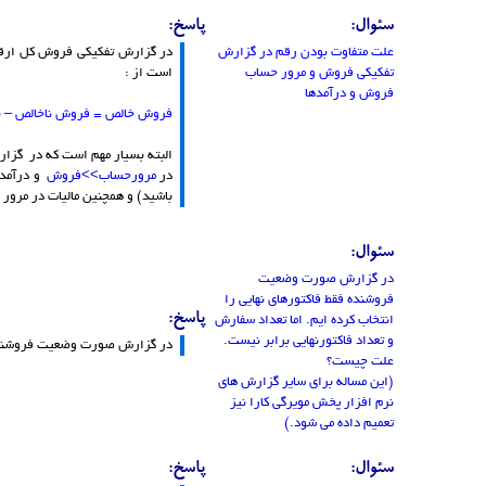
سئوال:
پاسخ:
علت متفاوت بودن رقم در گزارش
در گزارش تفکیکی فروش کل ارقام
تفکیکی فروش و مرور حساب
است از :
فروش و درآمدها
فروش خالص = فروش ناخالص – بر
البته بسیار مهم است که در گزار
در
مرورحساب>>فروش
و درآمده
باشید) و همچنین مالیات در مرو
سئوال:
در گزارش صورت وضعیت
فروشنده فقط فاکتورهای نهایی را
پاسخ:
انتخاب کرده ایم. اما تعداد سفارش
و تعداد فاکتورنهایی برابر نیست.
در گزارش صورت وضعیت فروشنده، 
علت چیست؟
(این مساله برای سایر گزارش های
نرم افزار پخش مویرگی کارا نیز
تعمیم داده می شود.)
سئوال:
پاسخ: