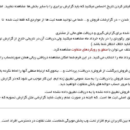
فیلتر کردن تاریخ احساس میکنید که باید گزارش برابری را با سایر بخش ها مشاهده نمایید. ام
 شدن - در گزارشات فروش و... شما می توانید همه ثبت ها از مواردی که فقط ثبت شده تا نها
ب شده برای گزارش گیری و دریافت های مالی از مشتری
ور رکوردی را در بازه خرداد ماه مشاهده میکنید ولی دریافت آن در تاریخی خارج از گزارش
اید خلاف انتظار شما باشد.)
تلف می توان با
منطق و رویکردهای متفاوت
مشاهده کرد.
اد ماه را انتخاب می کنید. در این فرم شما امکان مشاهده دریافتی ریالی همان صورتحساب را ک
فروش/برگشت از فروش/ دریافت/ پرداخت و... بنحوی که ارتباط منطقی آنها را لحاط نکرده با
سند فروش یا دریافت را به سند عمومی تطبیق زده ایم، این کار موجب می شود که در گزارش ت
با مرور حساب حواله های بانکی متفاوت خواهید دید.
روش تطبیق داده نشده یا به دریافت تطبیق داده نشده است.
ق اصلی ثبت ها است. که البته در صورت عدم رعایت شاید گزارشی مثل گزارش تسویه که جا
ه بین کاربران نرم افزار تحت وب پخش مویرگی شماست، علت تفاوت در دسترسی افراد است.