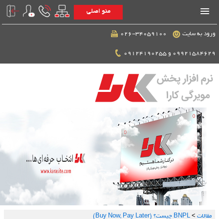
منو اصلی
ورود به سایت
026-34059100
09921584629 و 09124190255
مقالات
>
BNPL چیست؟ (Buy Now, Pay Later)