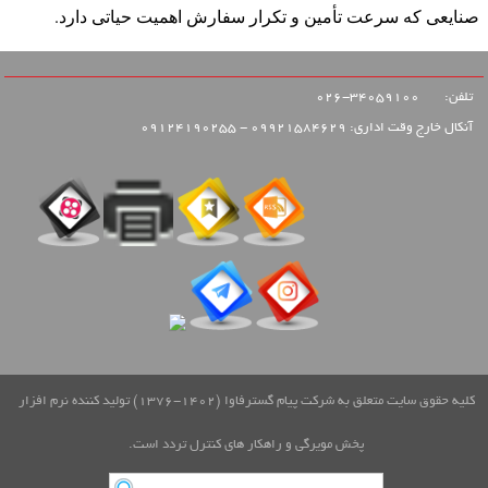
صنایعی که سرعت تأمین و تکرار سفارش اهمیت حیاتی دارد.
تلفن:
34059100-026
آنکال خارج وقت اداری: 09921584629 - 09124190255
کلیه حقوق سایت متعلق به شرکت پیام گسترفاوا (1402-1376) تولید کننده نرم افزار
پخش مویرگی و راهکار های کنترل تردد است.