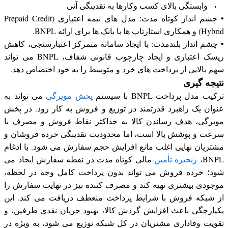
وابستگی بالای کسب وکارها به نقدینگی آنی
• چشم انداز کوتاه مدت: مدل های نیمه اعتباری (Prepaid Credit
Hybrid) و همکاری استارتاپ ها با بانک ها برای ارائه BNPL.
• چشم انداز بلندمدت: با ایجاد سامانه متمرکز اعتبارسنجی، کاهش
ریسک اعتباری و ایجاد چارچوب قانونی شفاف، BNPL می تواند
سهم بالایی از پرداخت های خرد و متوسط را به خود اختصاص دهد.
نتیجه گیری
ترکیب مدل پرداخت BNPL با سیستم
پخش مویرگی
می تواند به
عنوان یک راهبرد قدرتمند در توزیع و فروش به کار رود. در پخش
مویرگی، هدف رساندن کالا به حداکثر نقاط فروش و مصرف با
سرعت و پوشش بالا است، اما محدودیت نقدینگی خرده فروشان و
مشتریان نهایی اغلب مانع افزایش حجم سفارش می شود. با ادغام
BNPL،
زنجیره تأمین
مالی کوتاه مدت در نقطه سفارش ایجاد می
شود؛ خرده فروش می تواند بدون پرداخت کامل وجه در لحظه،
موجودی بیشتری تهیه کند و مصرف کننده نیز در نهایت سفارش را
از شبکه فروش با شرایط پرداخت منعطف دریافت می کند. این
یکپارچگی باعث افزایش گردش کالا، بهبود جریان نقدی طرفین، و
تقویت وفاداری مشتریان در کل شبکه توزیع می شود، به ویژه در