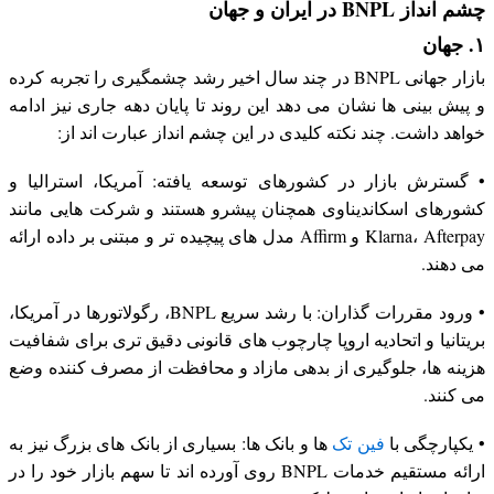
چشم انداز BNPL در ایران و جهان
۱. جهان
بازار جهانی BNPL در چند سال اخیر رشد چشمگیری را تجربه کرده
و پیش بینی ها نشان می دهد این روند تا پایان دهه جاری نیز ادامه
خواهد داشت. چند نکته کلیدی در این چشم انداز عبارت اند از:
• گسترش بازار در کشورهای توسعه یافته: آمریکا، استرالیا و
کشورهای اسکاندیناوی همچنان پیشرو هستند و شرکت هایی مانند
Klarna، Afterpay و Affirm مدل های پیچیده تر و مبتنی بر داده ارائه
می دهند.
• ورود مقررات گذاران: با رشد سریع BNPL، رگولاتورها در آمریکا،
بریتانیا و اتحادیه اروپا چارچوب های قانونی دقیق تری برای شفافیت
هزینه ها، جلوگیری از بدهی مازاد و محافظت از مصرف کننده وضع
می کنند.
• یکپارچگی با
فین تک
ها و بانک ها: بسیاری از بانک های بزرگ نیز به
ارائه مستقیم خدمات BNPL روی آورده اند تا سهم بازار خود را در