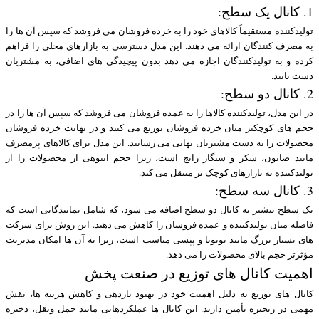
1. کانال یک سطح:
تولیدکننده مستقیماً کالاهای خود را به خرده فروشان می فروشد که سپس آن ها را
به مصرف کنندگان ارائه می دهند. این مدل دسترسی به بازارهای محلی را فراهم
کرده و به تولیدکنندگان اجازه می دهد بدون پیچیدگی های اضافی، به مشتریان
دست یابند.
2. کانال دو سطح:
در این مدل، تولیدکننده کالاها را به عمده فروشان می فروشد که سپس آن ها را در
حجم های کوچکتر میان خرده فروشان توزیع می کنند و در نهایت خرده فروشان
محصولات را به دست مشتریان نهایی می رسانند. این مدل برای کالاهای پرمصرف
مانند صابون، شکر و سیگار رایج است، زیرا حجم انبوهی از محصولات را از
تولیدکننده به بازارهای کوچک تر منتقل می کند.
3. کانال سه سطح:
یک سطح بیشتر به کانال دو سطح اضافه می شود، که شامل نمایندگانی است که
فاصله میان تولیدکننده و عمده فروشان را کاهش می دهند. این روش برای شرکت
های بسیار بزرگ مانند تویوتا و پپسی مناسب است، زیرا به آن ها امکان مدیریت
مؤثرتر حجم بالای محصولات را می دهد.
اهمیت کانال های توزیع در صنعت پخش
کانال های توزیع به دلیل اهمیت خود در بهبود بازدهی و کاهش هزینه ها، نقش
مهمی در زنجیره تأمین دارند. این کانال ها عملکردهایی مانند حمل ونقل، ذخیره