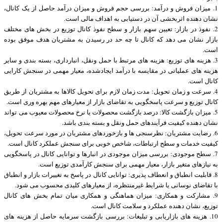
1. میزان فروش و درآمد: بررسی حجم فروش و میزان درآمد حاصل از یک کانال،
نشان دهنده اثربخشی آن در دستیابی به اهداف مالی است.
2. نفوذ در بازار: تعیین سهم بازار و سطح نفوذ کانال توزیع در بخش های مختلف
بازار نشان می دهد که کانال تا چه حد در رسیدن به مشتریان هدف موفق بوده
است.
3. هزینه های توزیع: هزینه های مرتبط با حمل ونقل، انبارداری، بسته بندی و سایر
هزینه های عملیاتی در مقایسه با درآمد ایجادشده، معیار مهمی در سنجش کارایی
کانال است.
4. سرعت و زمان تحویل: مدت زمان لازم برای تحویل کالاها به مشتریان از طریق
کانال توزیع و سرعت پاسخگویی به تقاضای بازار از معیارهای مهم بهره وری است.
5. میزان بازگشت کالا: درصد بازگشت محصولات یا نرخ محصولات معیوب می تواند
نشان دهنده کیفیت فرآیندهای حمل ونقل و بسته بندی باشد.
6. رضایت مشتریان: نظرسنجی ها و بازخوردهای مشتریان در مورد سرعت تحویل،
کیفیت خدمات و سطح ارتباطات، شاخص خوبی برای سنجش عملکرد کانال است.
7. سطح موجودی: بررسی میزان موجودی در انبارها و توانایی کانال در پاسخگویی
به نیازهای متغیر بازار، معیار مهمی برای سنجش کارآمدی توزیع است.
8. قابلیت انطباق و انعطاف پذیری: توانایی کانال در پاسخ به تغییرات بازار و انطباق
با تقاضای نوسانی یا شرایط غیرمنتظره، از معیارهای کلیدی محسوب می شود.
9. مشارکت و همکاری: میزان هماهنگی و همکاری میان تمام بخش های کانال
توزیع، نشان دهنده عملکرد و سلامت کانال است.
10. هزینه های بازاریابی و تبلیغات: بررسی بازگشت سرمایه حاصل از هزینه های