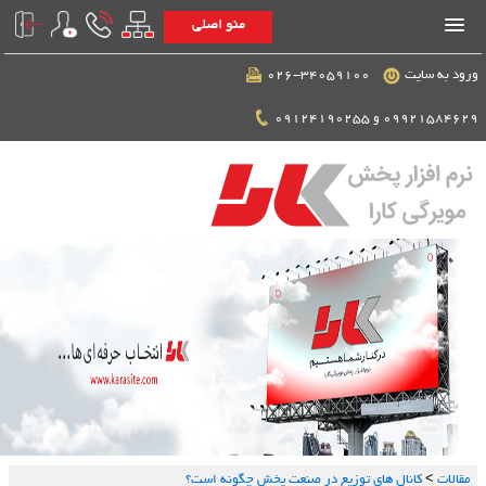
منو اصلی
ورود به سایت
026-34059100
09921584629 و 09124190255
مقالات
>
کانال های توزیع در صنعت پخش چگونه است؟