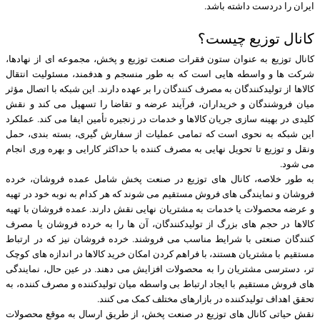
ایران را دردست داشته باشد.
کانال توزیع چیست؟
کانال توزیع به عنوان ستون فقرات صنعت توزیع و پخش، مجموعه ای از نهادها،
شرکت ها و واسطه هایی است که به طور منسجم و هدفمند، مسئولیت انتقال
کالاها از تولیدکنندگان به مصرف کنندگان را بر عهده دارند. این شبکه با اتصال مؤثر
میان فروشندگان و خریداران، فرآیند عرضه و تقاضا را تسهیل می کند و نقش
کلیدی در بهینه سازی جریان کالاها و خدمات در زنجیره تأمین ایفا می کند. عملکرد
این شبکه به نحوی است که تمامی عملیات از سفارش گیری، بسته بندی، حمل
ونقل و توزیع تا تحویل نهایی به مصرف کننده با حداکثر کارایی و بهره وری انجام
می شود.
به طور خلاصه، کانال های توزیع در صنعت پخش شامل عمده فروشان، خرده
فروشان و نمایندگی های فروش مستقیم می شوند که هر کدام به نوبه خود در تهیه
و عرضه محصولات یا خدمات به مشتریان نهایی نقش دارند. عمده فروشان با تهیه
کالاها در حجم های بزرگ از تولیدکنندگان، آن ها را به خرده فروشان یا مصرف
کنندگان صنعتی با شرایط مناسب می فروشند. خرده فروشان نیز که در ارتباط
مستقیم با مشتریان هستند، با فراهم کردن امکان خرید کالاها در اندازه های کوچک
تر، دسترسی مشتریان را به محصولات افزایش می دهند. در عین حال، نمایندگی
های فروش مستقیم با ایجاد ارتباط بی واسطه میان تولیدکننده و مصرف کننده، به
تحقق اهداف تولیدکننده در بازارهای مختلف کمک می کنند.
نقش حیاتی کانال های توزیع در صنعت پخش، از طریق ارسال به موقع محصولات