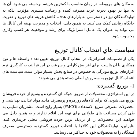
به مکان های مربوطه، در زمان مناسب با کمترین هزینه، برجسته می شود. آن ها
نه تنها در بهبود تجربه خرید مصرف کننده و رضایت مشتری مؤثرند، بلکه به
تولیدکنندگان نیز در دسترسی به بازارهای هدف، کاهش هزینه های توزیع و تقویت
جایگاه رقابتی کمک می کنند. به همین دلیل، انتخاب و مدیریت بهینه این کانال ها
می تواند به عنوان یک عامل استراتژیک برای رشد و موفقیت هر کسب وکاری
محسوب شود.
سیاست هاي انتخاب كانال توزيع
یکی از تصمیمات استراتژیک در انتخاب کانال توزیع، تعیین تعداد واسطه ها و نوع
همکاری با آن هاست. برای افزایش کارایی و سرعت در این فرآیند، به کارگیری نرم
افزارهای توزیع مویرگی به خصوص در صنایع پخش بسیار مؤثر است. سیاست های
انتخاب کانال توزیع به سه روش اصلی دسته بندی می شوند:
1- توزیع گسترده:
در این استراتژی، محصولات از طریق شبکه ای گسترده و وسیع از خرده فروشان
توزیع می شوند، که برای کالاهای روزمره و پرمصرف مانند مواد غذایی، بهداشتی و
محصولات مصرفی سریع الاستفاده (FMCG) بسیار رایج است. مشتریان تمایلی به
طی کردن مسافت های طولانی برای تهیه این اقلام ندارند و به همین دلیل می
خواهند این محصولات را از نزدیک ترین خرده فروشی محلی خریداری کنند.
بنابراین، تولیدکنندگان این کالاها با انتخاب توزیع گسترده، دسترسی مصرف
کنندگان را به محصولات خود به حداکثر می رسانند.