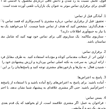
قوی، تحمل نسبت به رد شدن و دانش کافی درباره‌ی محصول یا خدمتی که ارائه 
کلیدی برای برقراری تماس موثر به عنوان یک بازاریاب تلفنی آورده شده است:
1. آمادگی قبل از تماس:
- تحقیق: قبل از برقراری تماس، درباره مشتری یا کسب‌وکاری که قصد تماس با آن 
- هدف‌گذاری: مشخص کنید که هدف از تماس شما چیست. آیا می‌خواهید یک معامله
یا نیاز به جمع‌آوری اطلاعات دارید؟
- سناریوی مکالمه: یک سناریوی کلی برای تماس خود تهیه کنید که شامل مقدم
تماستان باشد.
2. برقراری تماس:
- اولین اثر: از جملات مقدماتی کوتاه و مؤدبانه استفاده کنید. به طرف مقابل ف
- ارائه ارزش: به سرعت به نکته اصلی تماس بپردازید و ارزش پیشنهادی خود را ب
- شنیدن فعال: به نیازها و بازخوردهای مشتری توجه کنید و پاسخ‌هایتان را بر این 
3. پاسخ به اعتراض‌ها:
- آماده باشید: برای پاسخ به اعتراض‌های رایج آماده باشید و با استفاده از پاسخ‌ه
- احترام‌آمیز باشید: حتی اگر مشتری علاقه‌ای به پیشنهاد شما نشان ندهد، با احترام
4. بستن تماس:
- فراخوان به عمل: اگر مشتری علاقمند است، از او بخواهید که یک قدم بعدی ان
پذیرش یک دوره آزمایشی.