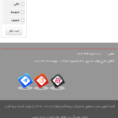
عالی
متوسط
ضعیف
تلفن:
34059100-026
آنکال خارج وقت اداری: 09921584629 - 09124190255
کلیه حقوق سایت متعلق به شرکت پیام گسترفاوا (1402-1376) تولید کننده نرم افزار
پخش مویرگی و راهکار های کنترل تردد است.