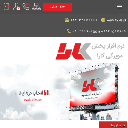
منو اصلی
ورود به سایت
026-34059100
09921584629 و 09124190255
کاربران ما