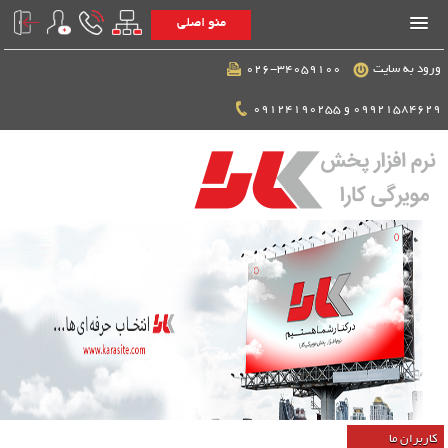
منو اصلی
ورود به سایت
026-34059100
09921584629 و 09124190255
کاربران ما