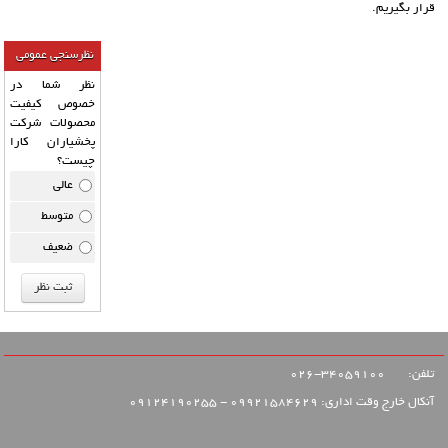
قرار بگیریم.
نظرسنجی عمومی
نظر شما در
خصوص کیفیت
محصولات شرکت
پخشیاران کارا
چیست؟
عالی
متوسط
ضعیف
تلفن:
34059100-026
آنکال خارج وقت اداری: 09921584629 - 09124190255