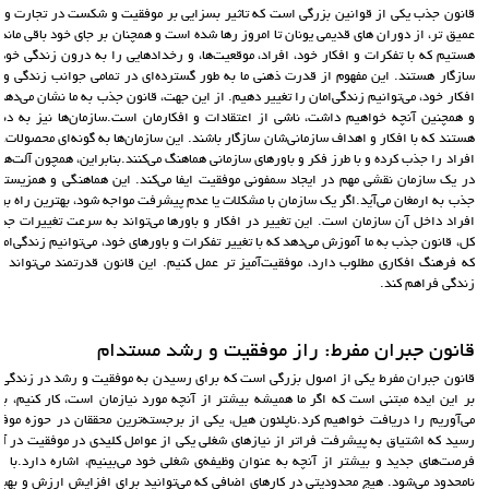
قانون جذب یکی از قوانین بزرگی است که تاثیر بسزایی بر موفقیت و شکست در تجارت و ز
عمیق تر، از دوران های قدیمی یونان تا امروز رها شده است و همچنان بر جای خود باقی ماند
هستیم که با تفکرات و افکار خود، افراد، موقعیت‌ها، و رخدادهایی را به درون زندگی خود 
سازگار هستند. این مفهوم از قدرت ذهنی ما به طور گسترده‌ای در تمامی جوانب زندگی و ت
افکار خود، می‌توانیم زندگی‌امان را تغییر دهیم. از این جهت، قانون جذب به ما نشان می‌ده
و همچنین آنچه خواهیم داشت، ناشی از اعتقادات و افکارمان است.سازمان‌ها نیز به دن
هستند که با افکار و اهداف سازمانی‌شان سازگار باشند. این سازمان‌ها به گونه‌ای محصولات،
افراد را جذب کرده و با طرز فکر و باورهای سازمانی هماهنگ می‌کنند.بنابراین، همچون آلت‌ه
در یک سازمان نقشی مهم در ایجاد سمفونی موفقیت ایفا می‌کند. این هماهنگی و همزیست
جذب به ارمغان می‌آید.اگر یک سازمان با مشکلات یا عدم پیشرفت مواجه شود، بهترین راه برای
افراد داخل آن سازمان است. این تغییر در افکار و باورها می‌تواند به سرعت تغییرات جذ
کل، قانون جذب به ما آموزش می‌دهد که با تغییر تفکرات و باورهای خود، می‌توانیم زندگی‌ام
که فرهنگ افکاری مطلوب دارد، موفقیت‌آمیز تر عمل کنیم. این قانون قدرتمند می‌تواند ر
زندگی فراهم کند.
قانون جبران مفرط: راز موفقیت و رشد مستدام
قانون جبران مفرط یکی از اصول بزرگی است که برای رسیدن به موفقیت و رشد در زندگی 
بر این ایده مبتنی است که اگر ما همیشه بیشتر از آنچه مورد نیازمان است، کار کنیم، ب
می‌آوریم را دریافت خواهیم کرد.ناپلئون هیل، یکی از برجسته‌ترین محققان در حوزه موف
رسید که اشتیاق به پیشرفت فراتر از نیازهای شغلی یکی از عوامل کلیدی در موفقیت در آ
فرصت‌های جدید و بیشتر از آنچه به عنوان وظیفه‌ی شغلی خود می‌بینیم، اشاره دارد.با پی
نامحدود می‌شود. هیچ محدودیتی در کارهای اضافی که می‌توانید برای افزایش ارزش و بهبود