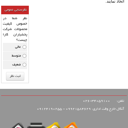
اتخاذ نمایند.
نظرسنجی عمومی
نظر شما در
خصوص کیفیت
محصولات شرکت
پخشیاران کارا
چیست؟
عالی
متوسط
ضعیف
تلفن:
34059100-026
آنکال خارج وقت اداری: 09921584629 - 09124190255