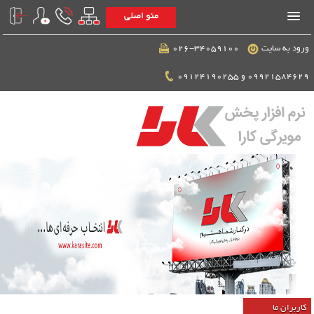
منو اصلی
ورود به سایت
026-34059100
09921584629 و 09124190255
کاربران ما