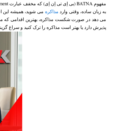
مفهوم BATNA (بی اِی تی اِن اِی) که مخفف عبارت Best Alternative to a Negotiated Agreement است، به معنی «بهترین گزینه جایگزین برای توافق در مذاکره» می باشد.
به زبان ساده، وقتی وارد
مذاکره
می دهد در صورت شکست مذاکره، بهترین اقدامی که می تو
پذیرش دارد یا بهتر است مذاکره را ترک کنید و سراغ گزینه