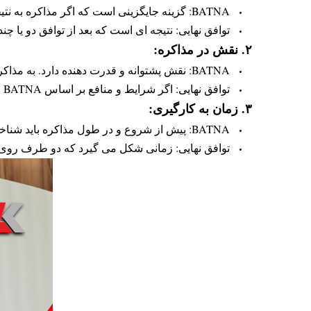
BATNA: گزینه جایگزینی است که اگر مذاکره به نتیجه نرسد، سراغ آن می روید. معمولاً خارج از مذاکره فعلی و بدون نیاز به توافق با طرف مقابل قابل انجام است.
توافق نهایی: نتیجه ای است که بعد از توافق دو 
۲. نقش در مذاکره:
BATNA: نقش پشتوانه و قدرت دهنده دارد. به مذاکره کننده اعتمادبه نفس می دهد تا اگر شرایط توافق خوب نبود، مذاکره را ترک کند.
توافق نهایی: اگر شرایط و منافع بر اساس BATNA مطلوب بود، به امضا می رسد و تعهدآور است.
۳. زمان به کارگیری:
BATNA: پیش از شروع و در طول مذاکره باید شناخته و آماده شده باشد؛ قرار نیست مذاکره را حتماً به توافق برساند.
توافق نهایی: زمانی شکل می گیرد که دو طرف روی