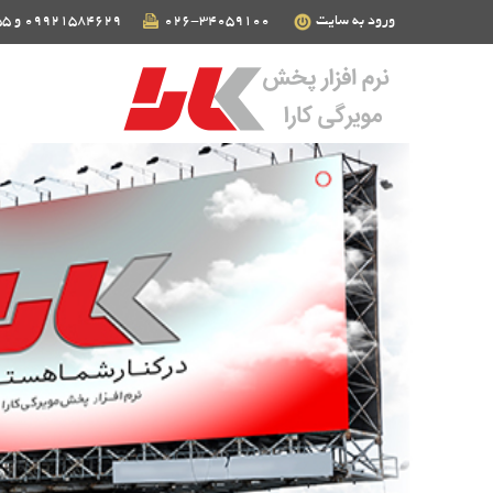
ورود به سایت
026-34059100
09921584629 و 09124190255