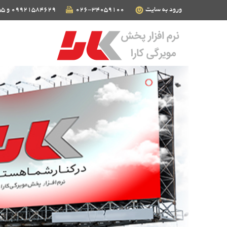
ورود به سایت
026-34059100
09921584629 و 09124190255