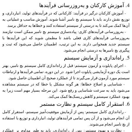
4. آموزش کارکنان و به‌روزرسانی فرآیندها
- آموزش کارکنان درگیر در فرآیند: کارکنانی که در فرآیندهای تولید، انبارداری، و
توزیع نقش دارند باید با سیستم بچ نامبر آشنا شوند. آموزش مناسب و عملیاتی به
آن‌ها کمک می‌کند تا به درستی از سیستم استفاده کنند و خطاها به حداقل برسد.
- به‌روزرسانی فرآیندهای کاری: پیاده‌سازی سیستم بچ نامبر ممکن است نیازمند
به‌روزرسانی فرآیندهای کاری فعلی باشد تا مطمئن شوید که این فرآیندها با
سیستم جدید همخوانی دارند. به این ترتیب، اطمینان حاصل می‌شود که ثبت و
پیگیری بچ نامبرها به درستی انجام می‌شود.
5. راه‌اندازی و آزمایش سیستم
- اجرای پایلوت و آزمون سیستم: قبل از راه‌اندازی کامل سیستم بچ نامبر، بهتر
است یک دوره آزمایشی پایلوت اجرا شود. در این دوره، تمامی فرآیندها و ارتباطات
سیستم مورد آزمون قرار می‌گیرند تا از عملکرد صحیح آن اطمینان حاصل شود.
- شناسایی و اصلاح خطاها: هر گونه مشکل یا خطا که در سیستم مشاهده
می‌شود باید به سرعت شناسایی و رفع شود. این مرحله بسیار مهم است زیرا به
بهبود عملکرد سیستم و کاهش ریسک‌ها کمک می‌کند.
6. استقرار کامل سیستم و نظارت مستمر
- راه‌اندازی کامل سیستم: پس از آزمایش موفقیت‌آمیز سیستم، استقرار کامل
آن انجام می‌شود و از آن پس تمامی فرآیندهای تولید، انبارداری و توزیع با استفاده
از بچ نامبر انجام می‌شوند.
- نظارت و بهبود مستمر: پس از راه‌اندازی، باید به طور مداوم بر عملکرد