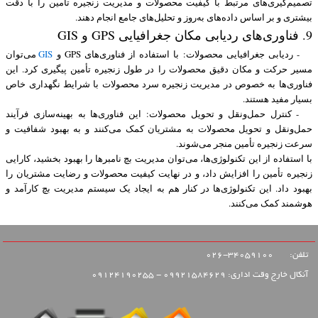
تصمیم‌گیری‌های مرتبط با کیفیت محصولات و مدیریت زنجیره تأمین را با دقت
بیشتری و بر اساس داده‌های به‌روز و تحلیل‌های جامع انجام دهند.
9. فناوری‌های ردیابی مکان جغرافیایی GPS و GIS
- ردیابی جغرافیایی محصولات: با استفاده از فناوری‌های GPS و
GIS
می‌توان
مسیر حرکت و مکان دقیق محصولات را در طول زنجیره تأمین پیگیری کرد. این
فناوری‌ها به خصوص در مدیریت زنجیره سرد محصولات با شرایط نگهداری خاص
بسیار مفید هستند.
- کنترل حمل‌ونقل و تحویل محصولات: این فناوری‌ها به بهینه‌سازی فرآیند
حمل‌ونقل و تحویل محصولات به مشتریان کمک می‌کنند و به بهبود شفافیت و
سرعت زنجیره تأمین منجر می‌شوند.
با استفاده از این تکنولوژی‌ها، می‌توان مدیریت بچ نامبرها را بهبود بخشید، کارایی
زنجیره تأمین را افزایش داد، و در نهایت کیفیت محصولات و رضایت مشتریان را
بهبود داد. این تکنولوژی‌ها در کنار هم به ایجاد یک سیستم مدیریت بچ کارآمد و
هوشمند کمک می‌کنند.
تلفن:
34059100-026
آنکال خارج وقت اداری: 09921584629 - 09124190255