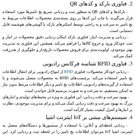
2. فناوری بارکد و کدهای QR
- بارکدها و کدهای QR به منظور ثبت و ردیابی سریع بچ نامبرها مورد استفاده
قرار می‌گیرند. با چاپ این کدها بر روی بسته‌بندی محصولات، اطلاعات مربوط به
بچ نامبر به سرعت و به راحتی توسط اسکنرهای بارکد یا گوشی‌های هوشمند قابل
دستیابی است.
- ردیابی و مدیریت انبار: فناوری بارکد امکان ردیابی دقیق محصولات در انبار و
ثبت خودکار ورود و خروج کالاها را فراهم می‌کند. همچنین این فناوری به مدیریت
بهتر موجودی، اولویت‌بندی برای فروش محصولات تاریخ‌دار و جلوگیری از هدررفت
کمک می‌کند.
3. فناوری RFID شناسه فرکانس رادیویی
- ردیابی خودکار محصولات: فناوری
RFID
از امواج رادیویی برای انتقال اطلاعات
بچ نامبر استفاده می‌کند. برچسب‌های RFID به محصولات متصل می‌شوند و با
استفاده از گیرنده‌های رادیویی، اطلاعات بچ نامبر و دیگر اطلاعات مرتبط بدون نیاز
به اسکن مستقیم، به سرعت و به صورت بی‌سیم قابل خواندن است.
- بهبود سرعت و دقت ردیابی: این فناوری به ویژه در محیط‌های تولیدی و انبارهای
بزرگ به بهبود سرعت و دقت ردیابی کمک می‌کند و برای مدیریت موجودی، نظارت
بر انبارها و کنترل کیفیت بسیار کارآمد است.
4. سیستم‌های مبتنی بر IoT اینترنت اشیا
- ردیابی لحظه‌ای و آنلاین: با استفاده از سنسورها و دستگاه‌های متصل به
اینترنت اشیا IoT می‌توان اطلاعات بچ نامبر را در لحظه ثبت و ردیابی کرد. این