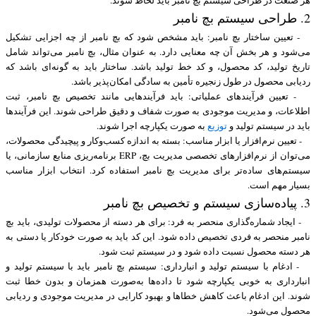
هر صنعت در طراحی سیستم بچ نامبر باید لحاظ شوند.
2. طراحی سیستم بچ نامبر
- تعیین ساختار بچ نامبر: باید مشخص شود که بچ نامبر از چه اجزایی تشکیل
می‌شود و هر بخش آن چه معنایی دارد. به عنوان مثال، بچ نامبر می‌تواند شامل
تاریخ تولید، کد محصول، و کد خط تولید باشد. ساختار باید به گونه‌ای باشد که
ردیابی محصول در طول زنجیره تأمین به سادگی امکان‌پذیر باشد.
- تعیین فرآیندهای عملیاتی: باید فرآیندهایی مانند تخصیص بچ نامبر، ثبت
اطلاعات، و مدیریت موجودی به صورت شفاف و دقیق طراحی شوند. این فرآیندها
باید در سیستم تولید و
توزیع
به صورت یکپارچه اجرا شوند.
- تعیین نرم‌افزار یا ابزار مناسب: بسته به اندازه کسب‌وکار و پیچیدگی محصولات،
می‌توان از نرم‌افزارهای تخصصی مدیریت بچ، ERP برنامه‌ریزی منابع سازمانی، یا
سیستم‌های ساده‌تر برای مدیریت بچ نامبر استفاده کرد. انتخاب ابزار مناسب
بسیار مهم است.
3. پیاده‌سازی سیستم و تخصیص بچ نامبر
- ایجاد شماره‌گذاری منحصر به فرد: برای هر دسته از محصولات تولیدی، باید بچ
نامبر منحصر به فردی تخصیص داده شود. این کد باید به صورت خودکار یا دستی به
هر دسته محصول نسبت داده شود و در سیستم ثبت شود.
- ادغام با سیستم تولید و انبارداری: سیستم بچ نامبر باید با سیستم تولید و
انبارداری به خوبی یکپارچه شود تا داده‌ها به‌صورت همزمان و بدون خطا ثبت
شوند. این ادغام باعث کاهش خطاها و بهبود کارایی در مدیریت موجودی و ردیابی
محصول می‌شود.