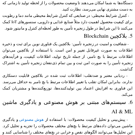
دستگاه‌ها به شما امکان می‌دهند تا وضعیت محصولات را از لحظه تولید تا زمانی که
به دست مشتری نهایی می‌رسد، نظارت کنید.
- کنترل شرایط محیطی: در صنایعی که کنترل شرایط محیطی مانند دما و رطوبت
برای کیفیت محصول اهمیت دارد مثلاً صنایع غذایی و دارویی، سنسورهای IoT کمک
می‌کنند تا این شرایط در طول زنجیره تأمین به طور لحظه‌ای کنترل و مانیتور شود.
5. بلاکچین Blockchain
- شفافیت و امنیت در زنجیره تأمین: بلاکچین یک فناوری نوین برای ثبت و ذخیره
اطلاعات به صورت غیرقابل تغییر و امن است. با استفاده از بلاکچین می‌توان
اطلاعات مرتبط با بچ نامبر، از جمله تاریخ تولید، اطلاعات کیفیت، و فرآیندهای
زنجیره تأمین را به صورت امن ثبت و بین تمام ذی‌نفعان زنجیره تأمین به اشتراک
گذاشت.
- ردیابی معتبر و ضدتقلب: اطلاعات ثبت شده در بلاکچین قابلیت دستکاری
ندارند، بنابراین امکان تقلب یا تغییر اطلاعات مرتبط با بچ نامبر به حداقل می‌رسد.
این فناوری به افزایش اعتماد بین تولیدکننده‌ها، توزیع‌کننده‌ها و مشتریان کمک
می‌کند.
6. سیستم‌های مبتنی بر هوش مصنوعی و یادگیری ماشین
AI & ML
- پیش‌بینی و تحلیل کیفیت محصولات: با استفاده از
هوش مصنوعی
و یادگیری
ماشین می‌توان داده‌های مرتبط با بچ‌های مختلف محصولات را تجزیه و تحلیل کرد.
این تحلیل‌ها می‌توانند الگوهای نقص و خرابی در بچ‌های مختلف را شناسایی کنند و