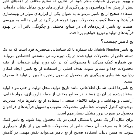
و بهبود بهره‌وری عملیات منجر شود. از آنجایی که صنایع مختلف در دهه‌های اخیر
بیش از پیش به اتوماسیون و بهره‌گیری از فناوری‌های نوین تمایل نشان داده‌اند،
استفاده صحیح از بچ نامبر می‌تواند به عنوان یکی از ابزارهای موثر در بهینه‌سازی
فرآیندها و حفظ کیفیت محصولات مورد توجه قرار گیرد.در این مقاله، به بررسی
اهمیت بچ نامبر، کاربردهای آن در صنایع مختلف، و چگونگی تاثیر آن بر بهبود
فرآیندهای تولید و توزیع خواهیم پرداخت.
بچ نامبر چیست؟
بچ نامبر Batch Number، یک شماره یا کد شناسایی منحصربه ‌فرد است که به یک
دسته خاص از محصولات تولیدشده در یک دوره زمانی مشخص اختصاص می‌یابد.
این شماره کمک می‌کند تا محصولاتی که در یک دوره تولید شده‌اند، از بقیه
محصولات جدا و متمایز شوند. هدف اصلی از استفاده از بچ نامبر، ایجاد امکان
ردیابی، شناسایی و پیگیری هر محصول در طول زنجیره تأمین از تولید تا مصرف
است.
بچ نامبرها اغلب شامل اطلاعاتی مانند تاریخ تولید، محل تولید، و حتی مواد اولیه
استفاده‌شده در آن بچ هستند. در صنایع مختلف از جمله داروسازی، مواد غذایی،
آرایشی و بهداشتی، و تولید کالاهای صنعتی، استفاده از بچ نامبرها برای مدیریت
موجودی، کنترل کیفیت، شناسایی محصولات معیوب و تسهیل فرآیندهای فراخوان
محصول در صورت بروز مشکل بسیار مهم است.
برای مثال، اگر یک نقص یا مشکل کیفی در یک محصول پیدا شود، بچ نامبر کمک
می‌کند تا به سرعت آن دسته خاص از محصولات شناسایی و از بازار جمع‌آوری
شوند. به همین دلیل، استفاده صحیح از بچ نامبر می‌تواند نقش مهمی در کاهش