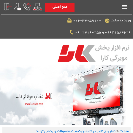
منو اصلی
ورود به سایت
026-34059100
09921584629 و 09124190255
مقالات
>
نقش بچ نامبر در تضمین کیفیت محصولات و ردیابی تولید