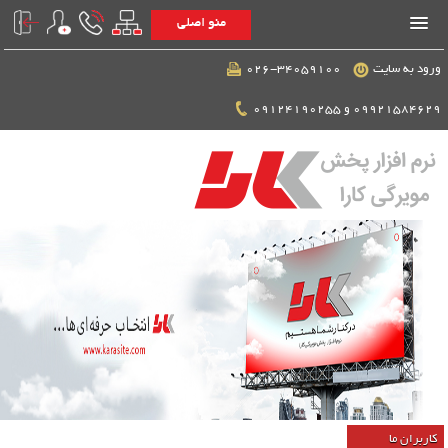
منو اصلی
ورود به سایت
026-34059100
09921584629 و 09124190255
کاربران ما