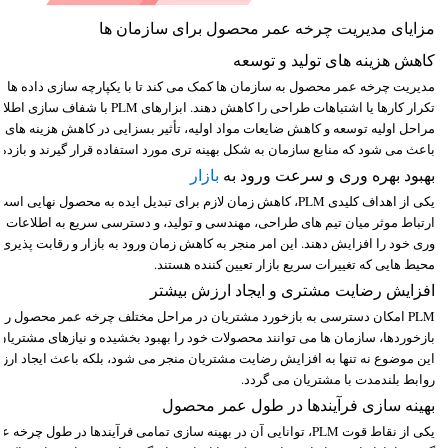
مزایای مدیریت چرخه عمر محصول برای سازمان ها
کاهش هزینه های تولید و توسعه
مدیریت چرخه عمر محصول به سازمان ها کمک می کند تا با یکپارچه سازی داده ها و 
تکرار کارها یا اشتباهات طراحی را کاهش د
مراحل اولیه توسعه و کاهش ضایعات مواد اولیه، تأثیر بسزایی در کاهش هزینه های تو
باعث می شود که منابع سازمان به شکل بهینه تری مورد استفاده قرار گیرند و بازده
بهبود بهره وری و سرعت ورود به
بازار
یکی از اهداف کلیدی PLM، کاهش زمان لازم برای تبدیل ایده به محصول نها
ارتباط موثر میان تیم های طراحی، مهندسی و تولید، و دسترسی سریع به اطلاعات به 
وری خود را افزایش دهند. این امر منجر به کاهش زمان ورود به بازار و رقابت پذیری
محیط هایی که تغییرات سریع بازار تعیین کننده هستند.
افزایش رضایت مشتری و ایجاد ارزش بیشتر
PLM امکان دسترسی به بازخورد مشتریان در مراحل مختلف چرخه عمر محصول را فر
بازخوردها، سازمان ها می توانند محصولات خود را بهبود بخشیده و نیازهای مشتریان 
این موضوع نه تنها به افزایش رضایت مشتریان منجر می شود، بلکه باعث ایجاد ار
روابط بلندمدت با مشتریان می گردد.
بهینه سازی فرآیندها در طول عمر محصول
یکی از نقاط قوت PLM، توانایی آن در بهینه سازی تمامی فرآیندها در طو