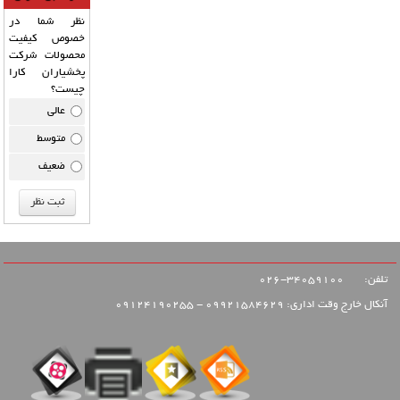
نظر شما در
خصوص کیفیت
محصولات شرکت
پخشیاران کارا
چیست؟
عالی
متوسط
ضعیف
تلفن:
34059100-026
آنکال خارج وقت اداری: 09921584629 - 09124190255