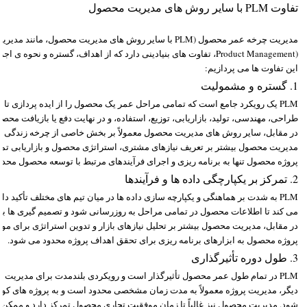
تفاوت PLM با سایر روش های مدیریت محصول
مدیریت چرخه عمر محصول (PLM با سایر روش های مدیریت محصول،
(Product Management، تفاوت های بنیادینی دارد که از اهداف، گستره و نح
این تفاوت ها می پردازیم:
1. گستره و مشمولیت
PLM یک رویکرد جامع است که تمامی مراحل عمر یک محصول را از ایده پردازی تا 
طراحی، مهندسی، تولید، بازاریابی، توزیع، استفاده، و در نهایت دفع یا بازیافت مح
در مقابل، سایر روش های مدیریت محصول معمولاً بر بخش خاصی از چرخه زندگی مح
مدیریت محصول بیشتر بر تعریف نیازهای مشتری، استراتژی محصول و بازاریابی تمر
پروژه محصول تنها به برنامه ریزی و اجرای فرآیندهای مرتبط با توسعه محصول محد
2. تمرکز بر یکپارچگی داده ها و فرآیندها
PLM به شدت بر هماهنگی و یکپارچه سازی داده ها در میان تیم های مختلف تأکید د
می کند تا اطلاعات محصول در تمامی مراحل به روزرسانی شود و تصمیم گیری ها بر 
در مقابل، مدیریت محصول بیشتر بر تحلیل نیازهای بازار و تدوین استراتژی برای م
پروژه محصول به ابزارهای برنامه ریزی برای تحقق اهداف پروژه محدود می شود.
3. طول دوره تأثیرگذاری
PLM در تمام طول عمر محصول تأثیرگذار است و رویکردی بلندمدت برای مدیریت 
دیگر، مدیریت پروژه معمولاً به مدت زمان مشخصی محدود است و به پروژه های کو
شود. مدیریت محصول نیز غالباً تا زمان موفقیت تجاری محصول تمرکز دارد و ممکن