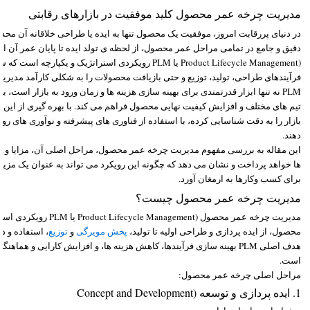
مدیریت چرخه عمر محصول کلید موفقیت در بازارهای رقابتی
در دنیای پررقابت امروز، موفقیت یک محصول تنها به ایده یا طراحی خلاقانه آن محد
دقیق و جامع در تمامی مراحل عمر محصول، از لحظه ی تولد ایده تا پایان عمر آ
(Product Lifecycle Management یا PLM رویکردی استراتژیک و یکپ
فرآیندهای طراحی، تولید، توزیع و حتی بازیافت محصولات را به شکلی کارآمد مدیریت
PLM نه تنها ابزار قدرتمندی برای بهینه سازی هزینه ها و زمان ورود به بازار است،
تیم های مختلف و افزایش کیفیت نهایی محصول فراهم می کند. با بهره گیری از این رو
بازار را به دقت شناسایی کرده، با استفاده از فناوری های پیشرفته و نوآوری های روز،
دهند.
ها خواهد پرداخت و نشان می دهد که چگونه این رویکرد می تواند به عنوان یک مزی
برای کسب وکارها به ارمغان آورد.
مدیریت چرخه عمر محصول چیست؟
مدیریت چرخه عمر محصول (ment
محصول، از ایده پردازی و طراحی اولیه تا تولید،
پخش مویرگی
و
توزیع
، استفاده و در
هدف اصلی PLM بهینه سازی فرآیندها، کاهش هزینه ها، و افزایش کارایی و هم
است.
مراحل اصلی چرخه عمر محصول:
1. ایده پردازی و توسعه (Concept and Development