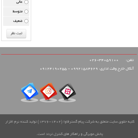
عالی
متوسط
ضعیف
تلفن:
34059100-026
آنکال خارج وقت اداری: 09921584629 - 09124190255
کلیه حقوق سایت متعلق به شرکت پیام گسترفاوا (1402-1376) تولید کننده نرم افزار
پخش مویرگی و راهکار های کنترل تردد است.