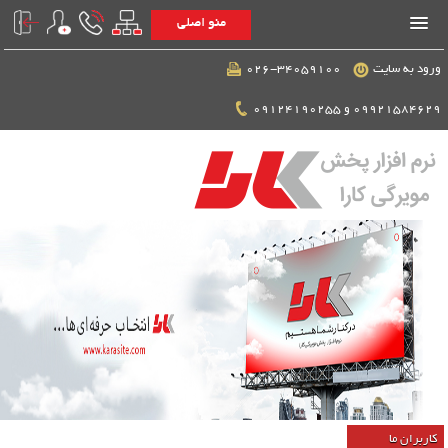
منو اصلی
ورود به سایت
026-34059100
09921584629 و 09124190255
کاربران ما