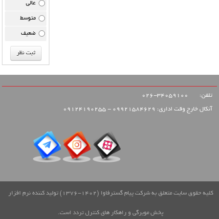
عالی
متوسط
ضعیف
تلفن:
34059100-026
آنکال خارج وقت اداری: 09921584629 - 09124190255
کلیه حقوق سایت متعلق به شرکت پیام گسترفاوا (1402-1376) تولید کننده نرم افزار
پخش مویرگی و راهکار های کنترل تردد است.