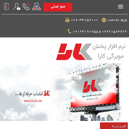
منو اصلی
ورود به سایت
026-34059100
09921584629 و 09124190255
کاربران ما