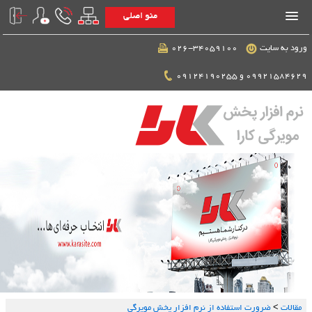
منو اصلی
ورود به سایت
026-34059100
09921584629 و 09124190255
مقالات
>
ضرورت استفاده از نرم افزار پخش مویرگی