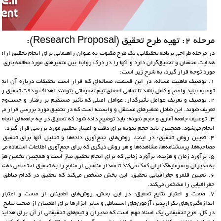
مرحله 2: تهيه طرح تحقيق (Research Proposal):
در مرحله طراحی برنامه تحقیقاتی، یک طرح مکتوب به عنوان راهنمایی برای انجام تحقیق ارا
هدایت محققان و تحقیق‌گران دارد و آنها را در درک روابط بین متغیرهای مورد مطالعه یاری م
مورد توجه قرار گیرد، به شرح زیر است:
1. توصیف ماهیت مساله: در این قسمت، مساله‌ای که قرار است تحقیقات درباره آن انج
توصیف باید واضح و کامل باشد تا تمامی اعضای تیم تحقیقاتی بتوانند اهداف و دقت تحقیق را
2. توصیف و تعریف عوامل تأثیرگذار: عوامل اصلی که تأثیر مستقیم بر رفتار و جست‌وجو 
تعریف شوند. این شامل متغیرهای مستقل و وابسته است که در تحقیق مورد بررسی قرار می‌گ
3. توصیف جامعه آماری و حجم نمونه: باید توضیح داده شود که تحقیق در چه جامعه‌ای انجام 
انجام می‌شود. همچنین، باید حجم نمونه برای دقت و اعتبار تحقیق مورد بررسی قرار گیرد.
4. تعیین روش تحقیق: در اینجا، روش‌های جمع‌آوری داده‌ها و تحلیل آنها برای تحقی
مصاحبه‌ها، پرسشنامه‌ها، مشاهده‌ها و هر روش دیگری که برای جمع‌آوری اطلاعات استفاده می‌
5. برآورد زمان و هزینه: برآورد زمانی که برای انجام تحقیق نیاز است و همچنین تخمین هزی
به مدیران و سرمایه‌گذاران کمک می‌کند تا مقدار مناسبی از منابع را به تحقیق اختصاص دهند.
6. تعیین قلمرو جغرافیایی تحقیق: این بخش مشخص می‌کند که تحقیق در کدام مناطق جغ
جغرافیایی را مشخص می‌کند.
7. صحت و اعتبار نتایج تحقیق: در این بخش، روش‌های اطمینان از صحت و اعتبار ن
اندازه‌گیری‌های تکرارپذیر، آزمون‌های استنباطی و سایر ابزارها برای اطمینان از صحت نتایج 
در کل، طرح تحقیقاتی یک اسناد مهم است که مدیران و تیم‌های تحقیقاتی از آن برای هدایت 