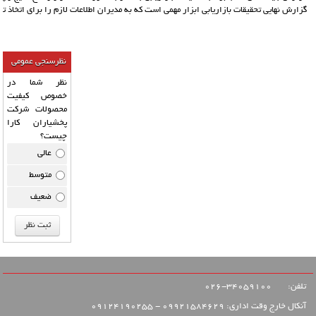
گزارش نهایی تحقیقات بازاریابی ابزار مهمی است که به مدیران اطلاعات لازم را برای اتخاذ تص
نظرسنجی عمومی
نظر شما در
خصوص کیفیت
محصولات شرکت
پخشیاران کارا
چیست؟
عالی
متوسط
ضعیف
تلفن:
34059100-026
آنکال خارج وقت اداری: 09921584629 - 09124190255