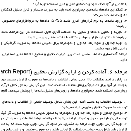
یا ناقصی از آنها حذف شود و داده‌های کامل و قابل استفاده تهیه گردد.
2. کدگذاری داده‌ها: داده‌های جمع‌آوری شده باید به صورت معنادار و قابل تحلیل کدگذا
دقیق داده‌ها کمک می‌کند.
3. ورود داده‌ها به نرم‌افزارهای آماری مانند SPSS: داده‌ه
می‌شوند.
4. تجزیه و تحلیل داده‌ها و تبدیل به اطلاعات آماری قابل استفاده: در این مرحله، داده‌
می‌شوند تا مشتریان، بازار و عوامل مختلف با دقت بیشتری بررسی شوند.
5. تهیه جداول و نمودارها: جداول و نمودارها برای نمایش داده‌ها به صورت گرافیکی و ت
راحتی قابل فهم باشند.
مرحله آماده‌سازی داده‌ها اساسی است زیرا کیفیت دقیق و صحیح داده‌ها تاثیر مستقیمی بر 
دارد.
مرحله 6: آماده كردن و ارايه گزارش تحقيق (Preparation of Research Report)
در پایان فرآیند تحقیقات بازاریابی، تمامی اطلاعات و یافته‌ها به صورت گزارش مستند تهی
بتوانند از آنها برای تصمیم‌گیری‌های مختلف استفاده کنند. این گزارش به طور کامل فرآیند
روش‌های استفاده شده، جمع‌آوری داده‌ها، و روش‌های تحلیل داده‌ها را پوشش می‌دهد. گام‌ها
1. توصیف اطلاعات به دست آمده: این بخش شامل توصیف جامعی از اطلاعات و داده‌های 
توصیف به صورت دقیق و مفهومی ارائه می‌شود.
2. توضیح جداول و نمودارها: جداول و نمودارها به منظور نمایش داده‌ها به صورت گرافیکی
توضیحاتی درباره هر جدول و نمودار ارائه می‌شود تا خواننده بتواند اطلاعات را به راحتی در
3. تهیه گزارش نهایی جهت ارائه به مشتری: در انتها، گزارش نهایی تهیه شده که به مش
گزارش باید شامل تمام جوانب تحقیقات بازاریابی باشد و به صورت مختصر و واضح نتایج و پی