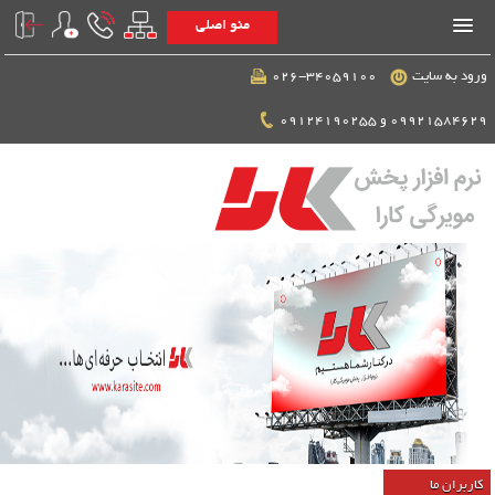
منو اصلی
ورود به سایت
026-34059100
09921584629 و 09124190255
کاربران ما