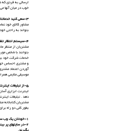
ارسالی به فردی که 
خوب در میان آنها می
3-سعی کنید خدماتتان بعد از ساعات اداری هم باشد.
مشاور کالای خود تماس
بتواند به راحتی خود 
4-سیستم انتظار تلفنی را به در آمد و نوعی بازاریابی بدون هزینه تبدیل نمایید.
مشتریان از منتظر مان
بتوانند با شخص مورد
خدمات شرکت خود بپردا
و مشتری احساس خواه
آوردن اعتماد مشتری ب
موسیقی ملایمی همراه
5-از تبلیغات اینترنتی استفاده کنید :
اینترنت ابزاری آسان 
دهد . تبلیغات اینترن
مشتریان کتابخانه منظ
بطور کلی دو راه برای 
1-خودتان یک وب سایت داشته باشید .
2-در سایتهای پر بین
بگیرند.