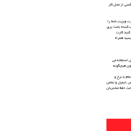
کسی از محل کار
رت ویزیت شما را
ب کننده باعث برق
کنید کارت
یسید همراه
ش استفاده می
دون هیچگونه
ام با نرخ و
نامه ،اس ام اس ،ایمیل و تماس
اعث حفظ مشتریان