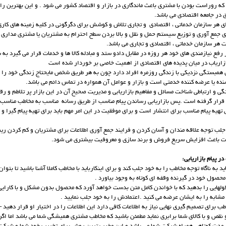
ه که روراست بودن با مشتری باعث ماندگاری در بازار و اقتصاد کشور می شود . و اين بهترين را
ق در جامعه اقتصادي مي باشد.
ای هر سازمان خدماتی ، اقتصادي و تجاری تلاش و کوشش برای دگرگونی در کلیه زمینه های کاری 
 جمع آوری و توزیع سیستم حمل و نقل و بالا بردن سطح احترام به مشتریان یا مشتری مداری ا
 هر سازمان خدماتی ، اقتصادی و تجاری می باشد.
 رفع نیازمندی های خود هر روزه در مقابل دادو ستد و مبادله کالا ها و خدمات قرار می گیرد به
ازاریاب در میان پدیده های اقتصادی از اهمیت خاصی بر خوردار شده است
 همبستگی نزدیکی با زندگی روزمره افراد دارد چون به هر طریق شخص مایحتاج زندگی خود را ا
نده یا عرضه کننده خدمتی است و بازار و عوامل آن همواره در تماس دائم می باشد.
ی و ارتباطی شناخت مسائل و مفاهیم بازاریابی و مدیریت صحیح آن در این بازار پر تلاطم و رق
قرار گرفته است .پس بازاریابی رساندن پیام مناسب از طریق رسانه مناسب به مخاطب مناسب 
ی تهیه پیام مناسب برای انتشار است و برای موفقیت در این امر مهم باید برای تهیه پیام گیرا و
لب توجه علاقه مندان و آسان کردن و فرایند جمع آوری اطلاعات برای مشتریان و کم کردن ر
ت باعث افزایش سریع فروش و برند سازی و معروفیت بیشتری می شود.
 پیام بازاریابی:
اید به ناگاه توجه مخاطب را به خود جلب کند و برای اینکارباید با مخاطب کاملا آشنا باشید تا بتوا
 محصول خود در گیرنده وقفه ای کوتاه به وجود بیاورد .
ولهایی را بدهید که با خواندن کامل متن بدست خواهد آورد که محصول بدون مشکل و با کارایی 
 مشابه را به ایشان عرضه می کنید .اعتمادش را به خود جلب نماييد .
ب برای تصمیم گیری نهایی نیاز به اطلاعات کافی دارد این اطلاعات را در اختیار او قرار دهید –
نقص و با کالای شما برابری نماید مطمئن باشید که مخاطب مشتری هميشگي شما می باشد اما اگر 