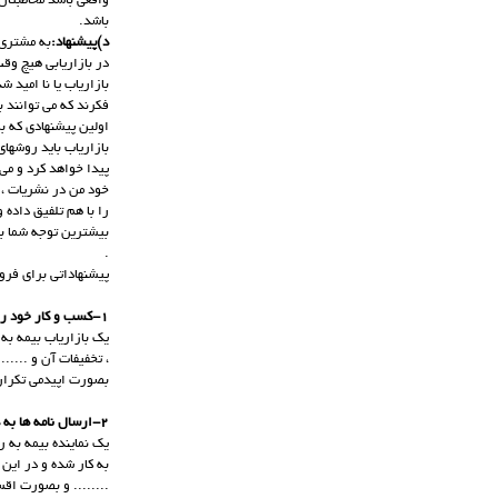
واقعی باشد مخاطبتا
باشد.
د)پیشنهاد:
به مشتری 
در بازاریابی هیچ وق
بازاریاب یا نا امید 
فکرند که می توانند با انجام ا
اولین پیشنهادی که به
بازاریاب باید روشها
پیدا خواهد کرد و می 
خود من در نشریات ، ر
را با هم تلفیق داده 
بیشترین توجه شما به
.
پیشنهاداتی برای فرو
1-کسب و کار خود را در بیرون از محیط کار تبلیغ نمایید .
یک بازاریاب بیمه به
، تخفیفات آن و .....
بصورت اپیدمی تکرار 
2-ارسال نامه ها به دوستانتان و آشنایان در ادارات، سازمانهای خصوصی و دولتی ، درب منازل و دعوت آنها برای خرید کالای خود .
یک نماینده بیمه به ر