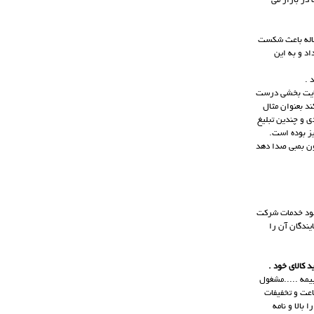
در بازار می
ساله باعث شکست
اد و به این
 .
رضایت بخشی درست
ند بعنوان مثال
ی و چندین تبلیغ
یز بوده است.
ون بمبی صدا دهد
 خود خدمات شرکت
یندگان آن را
بیمه .....مشغول
ین شرکت تمامی خدمات بیمه ای از جمله.......با خدمات بعد از فروش و پرداخت خسارت در 24 ساعت و تخفیفات
ئه نمایم که چنین روش بازاریابی به راحتی % 30 ازفروش را بالا و نامه