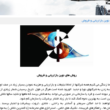
وین بازاریابی و فروش
روش های نوین بازاریابی و فروش
ا زندگی می کنیم همه شرکتها از لحاظ تبلیغات و بازاریابی و هزینه نمودن بسیار زیاد در صف او
ه زدن به شرکتهای نوپا و جدید الورود شده است هرگز در طول تاریخ ،رسیدن شمار زیادی از 
 نبوده است و فرد یا سازمانی در صورتی می تواند به هدفش برسد که ماهها و شاید سالها تلاش
ین است به بهترین نحوه کمک کند تا بار زیاد فشار برشرکت یا سازمان کم شود.
واهند تا حد امکان سریعتر و آسانتر به راحتی ، شادی ، ثروت ، پیشرفت و اعتبار برسند . و
ن ها ، راهکارهای فریبنده ، تکنیک های خاص ، استراتژی های محرمانه (با کمترین تلاش ) به موف