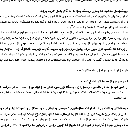
ن مدت کوتاهی همراه شرکت شما می باشد و این مخرب ترین روش برای تخریب خود شما و شرکت 
پیشنهادی بدهید که بدون ریسک بتواند به گام بعدی خرید برود.
ت از روشهای شرکتهای دیگر استفاده ننماییم چون قبلا این روش استفاده شده است و همین م
شدن آن خواهد شد ، این روش بازاریابی را بازاریابان تازه کار و کم تجربه همیشه انجام خواهند د
ین کار موفقیت 1 شبه را بدست آورد.
 بازاریاب می شود داد این است که قبل از هر چیز اقدام به تحقیقات و جمع آوری اطلاعات نماید
ی بازاریابی شرکتهای رقیب را بررسی ،تحلیل و کنترل نماید که در این صورت خود به نتیجه 
تواند به راحتی با روشهای بازاریابی شرکتهای رقیب آشنا و ترکیبی از چنین نوع بازاریابی پیدا ک
وزنامه ها ، کتاب اول ،بیل برد ،ایمیل،بروشور،وب سایت ،کارت ویزیت ،کاتالوگ و.......جمع بند
و پیام یا آگهی جدیدی را برای حرفه خودم انتخاب نموده و به جرات می توانم بگم که موفقیت آم
 تازگی و نو بودن آگهی یا روش آن نباشد چه بسا تبلیغات یا روشهای چندین سال قبل بتواند چ
ش بازاریاب در مراحل اولیه کار خود:
 راحتی می تواند در تاکسی ، رستوران ، باشگاه ورزشی، ادارات و مهمانی و........... از شرکت
..... به مخاطبین خود بشناساند. اکتفا نمودن به تابلو خود فقط اشتباهاتی است که شاید بیشتر نما
می نمایند.
احتی و با کمترین هزینه می توانداقدام به ارسال نامه ها ی با موضوع اینکه اینجانب در شرکت 
به کار شده و در ا
........ و بصورت اقساط ، بدون بهره و کارمزد و غیره ارا