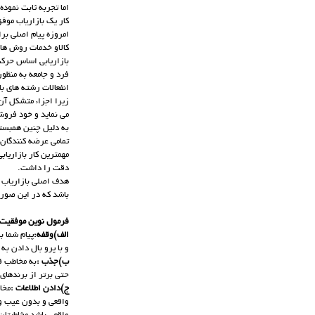
اما تجربه ثابت نمود
كار يك بازارياب موف
امروزه پیام اصلی بر
کالاو خدمات روش های
بازاریابی اساس حرکت
فرد و جامعه به منظور
انفعالات رشته های ب
زیرا اجزاء متشکل آن
می نماید و خود فروش
به دلیل چنین همبستگ
تمامی عرضه کنندگان 
مهمترین کار بازاریاب
دقت را داشت.
هدف اصلی بازاریاب ج
باشد که در این صور
فرمول نوین موفقیت در
الف)وقفه:
پیام شما ب
و با پرو بال دادن به
ب)جذب :
به مخاطب ق
حتی برتر از برندهای
ج)دادن اطلاعات :
مخاط
واقعی و بدون عیب و 