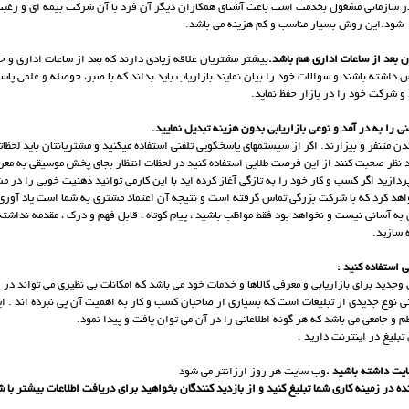
در سازمانی مشغول بخدمت است باعث آشنای همکاران دیگر آن فرد با آن شرکت بیمه ای و رغبت
 شود.اين روش بسيار مناسب و كم هزينه مي باشد.
بیشتر مشتریان علاقه زیادی دارند که بعد از ساعات اداری و حت
 داشته باشند و سوالات خود را بیان نمایند بازاریاب باید بداند که با صبر، حوصله و علمی پاس
و شرکت خود را در بازار حفظ نماید.
دن متنفر و بیزارند. اگر از سیستمهای پاسخگویی تلفنی استفاده میکنید و مشتریانتان باید لحظاتی 
 نظر صحبت کنند از این فرصت طلایی استفاده کنید در لحظات انتظار بجای پخش موسیقی به مع
زید اگر کسب و کار خود را به تازگی آغاز کرده اید با این کارمی توانید ذهنیت خوبی را در مش
د کرد که با شرکت بزرگی تماس گرفته است و نتیجه آن اعتماد مشتری به شما است یاد آوری
ه آسانی نیست و نخواهد بود فقط مواظب باشید ، پیام کوتاه ، قابل فهم و درک ، مقدمه نداشته 
 سازید.
وجدید برای بازاریابی و معرفی کالاها و خدمات خود می باشد که امکانات بی نظیری می تواند در ا
تی نوع جدیدی از تبلیغات است که بسیاری از صاحبان کسب و کار به اهمیت آن پی نبرده اند . ا
م و جامعی می باشد که هر گونه اطلاعاتی را در آن می توان یافت و پیدا نمود.
تبلیغ در اینترنت دارید .
وب سایت هر روز ارزانتر می شود
نده در زمینه کاری شما تبلیغ کنید و از بازدید کنندگان بخواهید برای دریافت اطلاعات بیشتر با 