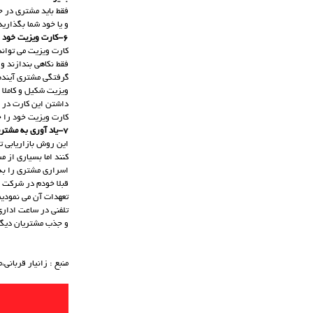
فقط باید مشتری در ح
و یا خود شما بگذاری
6-کارت ویزیت خود را دست کم نگیرید .
کارت ویزیت می تواند
فقط نکاهی بندازند و 
گرفتگی مشتری آینده 
ویزیت شکیل و کاملا 
داشتن این کارت در هنگام خرید از 10
کارت ویزیت خود را ح
7-یاد آوری به مشتریان:
این روش بازاریابی تن
کنند اما بسیاری از م
اسراری مشتری را به 
قبلا خودم در شرکت دی
تلفنی در ساعت اداری
و جذب مشتریان دیگر
منبع : زانیار قربانی