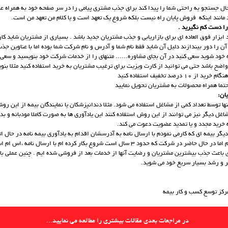
ال جستجو به راحتی شما را پیدا کند برای جذب مشتری پیامی را در سر صفحه خود به همراه ع
د مانند اينكه فروش پایان راه نیست بلکه شروع یک تعهد است و یا کلام من تعهد من است.
 ابزار فوق العاده ای برای بازاریابی و جذب مشتریان جدید باشد . بسیاری از مشتریان شاید کا
آن را دور بيندازند دلیل آن شاید فقط نام شما و آدرس و نام شرکت شما بوده اما با عناوین جذ
خود شوید سعی کنید در آن بجای مشاوره...... متنهای را از خدمات شرکت خود بنویسید و سعی 
واضح باشد حتی می توانید از کارت ویزیت برای ترغیب مشتریان به خرید استفاده کنید مثلا بنو
 درصد تخفیف استفاده کنید
تما همراه محصولات به مشتریان تحویل نمایید
ها توسط تعداد کمی از مشاغل استفاده می شود. مثلا دندانپزشکان یا نمایندگان بیمه از این رو
شاغل دیگر نیز می توانند از این روش استفاده کنند این یادآوری ها به صورت کاملا مودبانه و ب
خرید مجدد و یا تمديد عضویت دعوت می کند.
گر بیمه ای که کارمی نمودم با ارسال نامه به آدرسشان اقدام به یادآوری بیمه نامه در حال اتم
تعهدات آن می نمودیم اما در حال حاضر در شرکت که حدود 3 سال است شروع بکار کرده ام با ارسال 
 باعث جذب بیشترین مشتریان و رضایت آنها از خدمات بعد از فروشی شده ایم . چنین عملی ب
 و رشد بسیار سریع خود می شوید.
،مرکز توسع کسب و کار بیمه
در مراجعات بعدی مقالات بیشتری را مطالعه می نمایید...