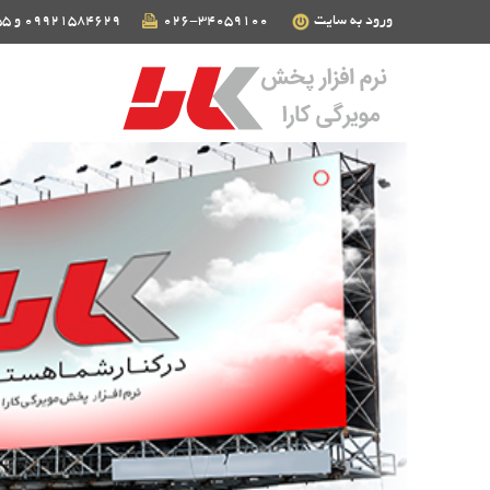
ورود به سایت
026-34059100
09921584629 و 09124190255