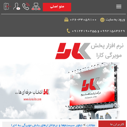
منو اصلی
ورود به سایت
026-34059100
09921584629 و 09124190255
کاربران ما
مقالات
>
چطور سیستم‌ها و نرم‌افزارهای پخش مویرگی به اجرا