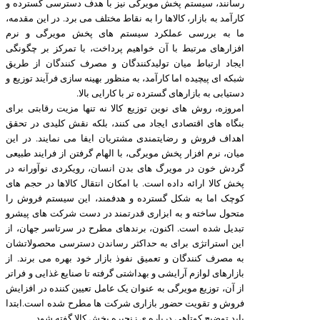
رسانند، سیستم پخش مویرگی نیز با هدف دسترسی گسترده و
کارآمد به بازار، کالاها را به نقاط مختلف می برد. در این مقدمه،
ما به بررسی عملکرد سیستم های پخش مویرگی و نرم
افزارهای مرتبط با آن خواهیم پرداخت، با تمرکز بر چگونگی
ایجاد ارتباط میان تولیدکنندگان و مصرف کنندگان از طریق
شبکه ای پیچیده اما کارآمد، به منظور بهینه سازی فرآیند توزیع و
دستیابی به بازارهای گسترده تر با کارایی بالا.
امروزه، روش های نوین توزیع کالا نه تنها مزیت رقابتی برای
بنگاه های اقتصادی ایجاد می کنند، بلکه نقش کلیدی در تحقق
اهداف فروش و رضایتمندی مشتریان ایفا می نمایند. در این
میان، نرم افزار پخش مویرگی، با الهام گرفتن از فرایند طبیعی
گردش خون در مویرگ های بدن انسان، رویکردی نوآورانه در
پخش کالا ارائه داده است. با امکان انتقال کالاها در حجم های
کوچک اما به شکل گسترده و هدفمند، این سیستم فروش را
متحول ساخته و به ابزاری قدرتمند در دست شرکت های پیشرو
تبدیل شده است. اکنون، برندهای مطرح در سرتاسر جهان، از
این استراتژی برای به حداکثر رساندن دسترسی محصولاتشان
به مصرف کنندگان و تعمیق نفوذ بازار خود بهره می برند. از
بازارهای لوازم آرایشی و بهداشتی گرفته تا صنایع غذایی و فراتر
از آن، توزیع مویرگی به عنوان یک عامل تعیین کننده در افزایش
فروش و تقویت حضور بازاری شرکت ها مطرح شده است.ابتدا
باید توضیح کوتاهی درباره ی زنجیره پخش کالا گفته شود