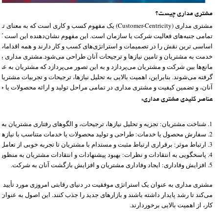
مشتری مداری چیست؟
مشتری مداری (Customer-Centricity) یک مفهوم کسب و کاری است که
تمامی جنبه‌های فعالیت شرکت یا سازمان است. این مفهوم نشان‌دهنده این است 
اساسی ترین نقش را در تصمیمات و استراتژی‌های کسب و کار دارند و همه اقدامات
خدمت به مشتریان و تامین نیازها و ترجیحات آنان طراحی می‌شود.مشتری مداری به و
مانع‌ها بین شرکت و مشتریان می‌پردازد و به این تصور می‌پردازد که مشتریان به 
گرفته می‌شوند. بنابراین، اهمیت بالایی به تحلیل نیازها، ترجیحات و تجربیات مشتریان
آنان، و تضمین کیفیت و مشتری مداری در تمامی مراحل تولید و ارائه محصولات یا خ
عناصر کلیدی مشتری مداری:
1. شناخت مشتریان: تجزیه و تحلیل نیازها، ترجیحات، و الگوهای رفتاری مشتریان به منظور درک عمیقتری از آنان.
2. سفارش محصول یا خدمات: طراحی و تولید محصولات یا خدمات متناسب با نیازها و ترجیحات مشتریان.
3. ارتباط موثر: برقراری ارتباط مثبت و مستدام با مشتریان تا تجربه خوبی از تعامل با شرکت داشته باشند.
4. پاسخگویی به انتقادات و نظرات: بهبود پیشنهادات و انتقادات مشتریان به منظور ارتقاء کیفیت محصولات یا خدمات.
5. افزایش وفاداری: ایجاد وفاداری مشتریان و افزایش بازگشت آنان به شرکت.
مشتری مداری به عنوان یک استراتژی موفقیت در دنیای رقابتی امروزی مورد تأیید
می‌کند تا رشد پایدار داشته باشند و بازارهای جدید را جذب کنند. این اصول به عنو
کار، از اهمیت بالایی برخوردارند.