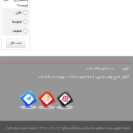
چیست؟
عالی
متوسط
ضعیف
تلفن:
34059100-026
آنکال خارج وقت اداری: 09921584629 - 09124190255
کلیه حقوق سایت متعلق به شرکت پیام گسترفاوا (1402-1376) تولید کننده نرم افزار