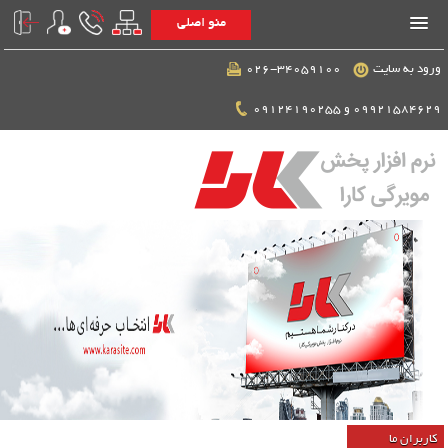
منو اصلی
ورود به سایت
026-34059100
09921584629 و 09124190255
کاربران ما