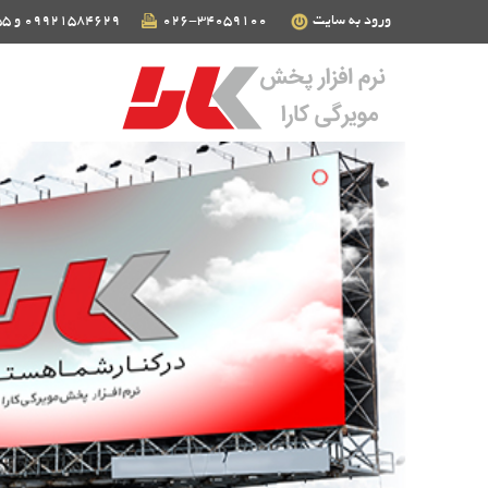
ورود به سایت
026-34059100
09921584629 و 09124190255