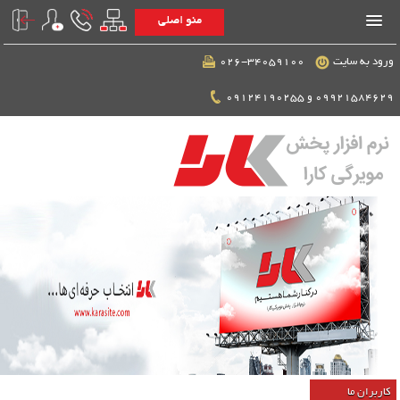
منو اصلی
ورود به سایت
026-34059100
09921584629 و 09124190255
کاربران ما