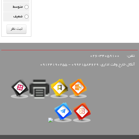
متوسط
ضعیف
تلفن:
34059100-026
آنکال خارج وقت اداری: 09921584629 - 09124190255