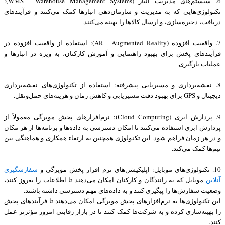
6. سیستم‌های مدیریت انبار (WMS - Warehouse Management Systems):
تکنولوژی‌هایی که به مدیریت و سازمان‌دهی انبارها کمک می‌کنند و فرآیندهای
دریافت، ذخیره‌سازی، و ارسال کالاها را بهینه می‌کنند.
7. واقعیت افزوده (AR - Augmented Reality): استفاده از واقعیت افزوده در
فرآیندهای پخش برای بهبود راهنمایی و آموزش کارکنان، به ویژه در انبارها و
عملیات بارگیری.
8. نقشه‌برداری و مسیریابی پیشرفته: استفاده از تکنولوژی‌های نقشه‌برداری
دیجیتال و GPS برای بهبود دقت مسیریابی و کاهش زمان و هزینه‌های حمل‌ونقل.
9. پردازش ابری (Cloud Computing): نرم‌افزارهای پخش مویرگی معمولاً از
پردازش ابری استفاده می‌کنند تا امکان دسترسی به داده‌ها و برنامه‌ها از هر مکان
و در هر زمان فراهم شود. این تکنولوژی همچنین به ارتقاء همکاری و هماهنگی بین
تیم‌ها کمک می‌کند.
10. تکنولوژی‌های موبایل: اپلیکیشن‌های نرم افزار پخش مویرگی و
سفارشگیری
آنلاین
موبایل که به رانندگان و کارکنان امکان می‌دهند تا اطلاعات را به‌روز کنند،
وضعیت سفارش‌ها را پیگیری کنند و به داده‌های مهم دسترسی داشته باشند.
این تکنولوژی‌ها به نرم‌افزارهای پخش مویرگی امکان می‌دهند تا فرآیندهای پخش
را بهینه‌سازی کرده و به شرکت‌ها کمک کنند تا در بازار رقابتی امروز مؤثرتر عمل
کنند.