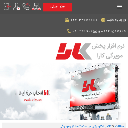
منو اصلی
ورود به سایت
026-34059100
09921584629 و 09124190255
مقالات
>
تاثیر تکنولوژی بر صنعت پخش مویرگی