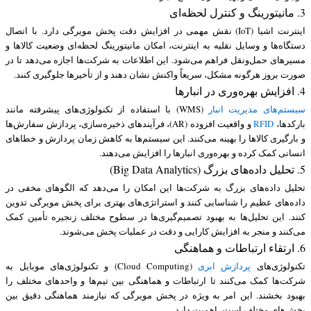
3. مانیتورینگ و کنترل لحظه‌ای
اینترنت اشیا (IoT) نقش مهمی در افزایش دقت پخش مویرگی دارد. با اتصال
دستگاه‌ها و وسایل نقلیه به اینترنت، امکان مانیتورینگ لحظه‌ای وضعیت کالاها و
مسیرهای حمل‌ونقل فراهم می‌شود. این اطلاعات به شرکت‌ها اجازه می‌دهد تا در
صورت بروز هرگونه مشکل، سریعاً واکنش نشان دهند و از تأخیرها جلوگیری کنند.
4. افزایش بهره‌وری در انبارها
سیستم‌های مدیریت انبار
(WMS) با استفاده از تکنولوژی‌های پیشرفته مانند
بارکدها،
RFID
و واقعیت افزوده (AR)، فرآیندهای ذخیره‌سازی، پردازش سفارش‌ها
و بارگیری کالاها را بهینه می‌کنند. این سیستم‌ها به کاهش زمان پردازش و خطاهای
انسانی کمک کرده و بهره‌وری انبارها را افزایش می‌دهند.
5. تحلیل داده‌های بزرگ (Big Data Analytics)
تحلیل داده‌های بزرگ به شرکت‌ها این امکان را می‌دهد که الگوهای مخفی در
داده‌های عظیم را شناسایی کنند و استراتژی‌های بهتری برای پخش مویرگی تدوین
کنند. این تحلیل‌ها به بهبود تصمیم‌گیری‌ها در سطوح مختلف زنجیره تأمین کمک
می‌کنند و منجر به افزایش کارایی و دقت در عملیات پخش می‌شوند.
6. ارتقاء ارتباطات و هماهنگی
تکنولوژی‌های
پردازش ابری
(Cloud Computing) و تکنولوژی‌های موبایل به
شرکت‌ها کمک می‌کنند تا ارتباطات و هماهنگی بین تیم‌ها و واحدهای مختلف را
بهبود بخشند. این امر به ویژه در پخش مویرگی که نیازمند هماهنگی دقیق بین
بخش‌های مختلف است، اهمیت دارد.