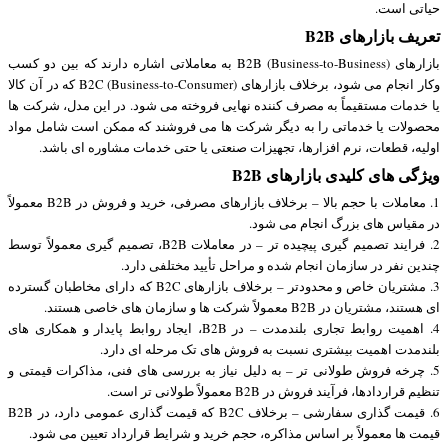
حیاتی است.
تعریف بازارهای B2B
بازارهای B2B (Business-to-Business) به معاملاتی اشاره دارند که بین دو کسب
وکار انجام می شود، برخلاف بازارهای B2C (Business-to-Consumer) که در آن کالا
یا خدمات مستقیماً به مصرف کننده نهایی فروخته می شود. در این مدل، شرکت ها
محصولات یا خدماتی را به دیگر شرکت ها می فروشند که ممکن است شامل مواد
اولیه، قطعات، نرم افزارها، تجهیزات صنعتی یا حتی خدمات مشاوره ای باشد.
ویژگی های کلیدی بازارهای B2B
1. معاملات با حجم بالا – برخلاف بازارهای مصرفی، خرید و فروش در B2B معمولاً
در مقیاس های بزرگ انجام می شود.
2. فرایند تصمیم گیری پیچیده تر – در معاملات B2B، تصمیم گیری معمولاً توسط
چندین نفر در سازمان انجام شده و مراحل تأیید مختلفی دارد.
3. مشتریان خاص و محدودتر – برخلاف بازارهای B2C که دارای مخاطبان گسترده
ای هستند، مشتریان در B2B معمولاً شرکت ها و سازمان های خاصی هستند.
4. اهمیت روابط تجاری بلندمدت – در B2B، ایجاد روابط پایدار و همکاری های
بلندمدت اهمیت بیشتری نسبت به فروش های تک مرحله ای دارد.
5. چرخه فروش طولانی تر – به دلیل نیاز به بررسی های فنی، مذاکرات قیمتی و
تنظیم قراردادها، فرآیند فروش در B2B معمولاً طولانی تر است.
6. قیمت گذاری سفارشی – برخلاف B2C که قیمت گذاری عمومی دارد، در B2B
قیمت ها معمولاً بر اساس مذاکره، حجم خرید و شرایط قرارداد تعیین می شود.