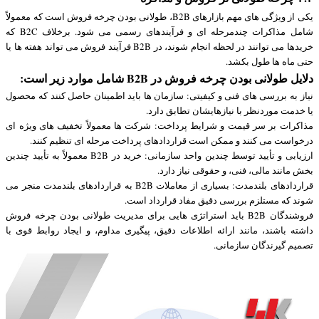
یکی از ویژگی های مهم بازارهای B2B، طولانی بودن چرخه فروش است که معمولاً
شامل مذاکرات چندمرحله ای و فرآیندهای رسمی می شود. برخلاف B2C که
خریدها می توانند در لحظه انجام شوند، در B2B فرآیند فروش می تواند هفته ها یا
حتی ماه ها طول بکشد.
دلایل طولانی بودن چرخه فروش در B2B شامل موارد زیر است:
نیاز به بررسی های فنی و کیفیتی: سازمان ها باید اطمینان حاصل کنند که محصول
یا خدمت موردنظر با نیازهایشان تطابق دارد.
مذاکرات بر سر قیمت و شرایط پرداخت: شرکت ها معمولاً تخفیف های ویژه ای
درخواست می کنند و ممکن است قراردادهای پرداخت مرحله ای تنظیم کنند.
ارزیابی و تأیید توسط چندین واحد سازمانی: خرید در B2B معمولاً به تأیید چندین
بخش مانند مالی، فنی، و حقوقی نیاز دارد.
قراردادهای بلندمدت: بسیاری از معاملات B2B به قراردادهای بلندمدت منجر می
شوند که مستلزم بررسی دقیق مفاد قرارداد است.
فروشندگان B2B باید استراتژی هایی برای مدیریت طولانی بودن چرخه فروش
داشته باشند، مانند ارائه اطلاعات دقیق، پیگیری مداوم، و ایجاد روابط قوی با
تصمیم گیرندگان سازمانی.