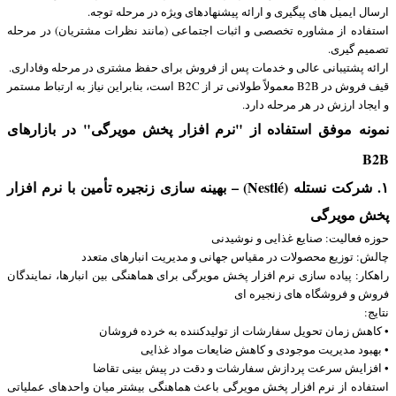
ارسال ایمیل های پیگیری و ارائه پیشنهادهای ویژه در مرحله توجه.
استفاده از مشاوره تخصصی و اثبات اجتماعی (مانند نظرات مشتریان) در مرحله
تصمیم گیری.
ارائه پشتیبانی عالی و خدمات پس از فروش برای حفظ مشتری در مرحله وفاداری.
قیف فروش در B2B معمولاً طولانی تر از B2C است، بنابراین نیاز به ارتباط مستمر
و ایجاد ارزش در هر مرحله دارد.
نمونه موفق استفاده از "نرم افزار پخش مویرگی" در بازارهای
B2B
۱. شرکت نستله (Nestlé) – بهینه سازی زنجیره تأمین با نرم افزار
پخش مویرگی
حوزه فعالیت: صنایع غذایی و نوشیدنی
چالش: توزیع محصولات در مقیاس جهانی و مدیریت انبارهای متعدد
راهکار: پیاده سازی نرم افزار پخش مویرگی برای هماهنگی بین انبارها، نمایندگان
فروش و فروشگاه های زنجیره ای
نتایج:
• کاهش زمان تحویل سفارشات از تولیدکننده به خرده فروشان
• بهبود مدیریت موجودی و کاهش ضایعات مواد غذایی
• افزایش سرعت پردازش سفارشات و دقت در پیش بینی تقاضا
استفاده از نرم افزار پخش مویرگی باعث هماهنگی بیشتر میان واحدهای عملیاتی