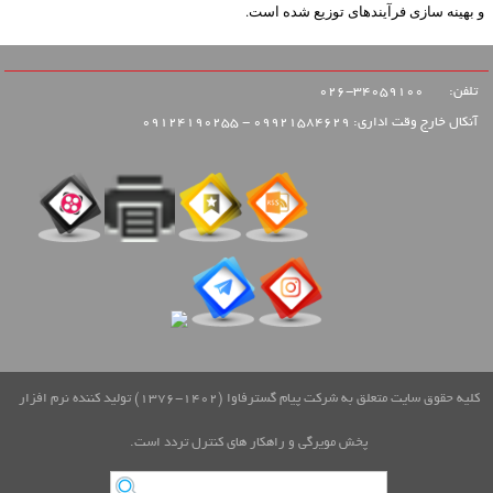
و بهینه سازی فرآیندهای توزیع شده است.
تلفن:
34059100-026
آنکال خارج وقت اداری: 09921584629 - 09124190255
کلیه حقوق سایت متعلق به شرکت پیام گسترفاوا (1402-1376) تولید کننده نرم افزار
پخش مویرگی و راهکار های کنترل تردد است.