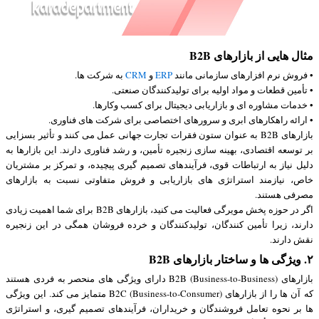
مثال هایی از بازارهای B2B
• فروش نرم افزارهای سازمانی مانند
ERP
و
CRM
به شرکت ها.
• تأمین قطعات و مواد اولیه برای تولیدکنندگان صنعتی.
• خدمات مشاوره ای و بازاریابی دیجیتال برای کسب وکارها.
• ارائه راهکارهای ابری و سرورهای اختصاصی برای شرکت های فناوری.
بازارهای B2B به عنوان ستون فقرات تجارت جهانی عمل می کنند و تأثیر بسزایی
بر توسعه اقتصادی، بهینه سازی زنجیره تأمین، و رشد فناوری دارند. این بازارها به
دلیل نیاز به ارتباطات قوی، فرآیندهای تصمیم گیری پیچیده، و تمرکز بر مشتریان
خاص، نیازمند استراتژی های بازاریابی و فروش متفاوتی نسبت به بازارهای
مصرفی هستند.
اگر در حوزه پخش مویرگی فعالیت می کنید، بازارهای B2B برای شما اهمیت زیادی
دارند، زیرا تأمین کنندگان، تولیدکنندگان و خرده فروشان همگی در این زنجیره
نقش دارند.
۲. ویژگی ها و ساختار بازارهای B2B
بازارهای B2B (Business-to-Business) دارای ویژگی های منحصر به فردی هستند
که آن ها را از بازارهای B2C (Business-to-Consumer) متمایز می کند. این ویژگی
ها بر نحوه تعامل فروشندگان و خریداران، فرآیندهای تصمیم گیری، و استراتژی