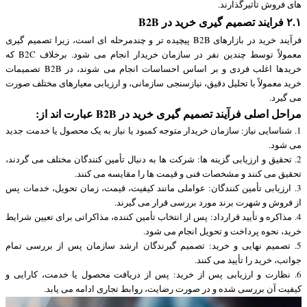
های فروش تأثیرگذارند.
۲.۱ فرایند تصمیم گیری خرید در B2B
فرآیند خرید در بازارهای B2B پیچیده تر و چندمرحله ای است، زیرا تصمیم گیری
معمولاً توسط چندین نفر در سازمان خریدار انجام می شود. برخلاف B2C که
خریدها اغلب فردی و بر اساس احساسات انجام می شوند، در B2B تصمیمات
خرید معمولاً با تحلیل دقیق، نیازسنجی سازمانی، و ارزیابی معیارهای مختلف صورت
می گیرد.
مراحل اصلی فرآیند تصمیم گیری خرید در B2B عبارت اند از:
1. شناسایی نیاز: سازمان خریدار متوجه کمبود یا نیاز به یک محصول یا خدمت جدید
می شود.
2. تحقیق و ارزیابی گزینه ها: شرکت ها به دنبال تأمین کنندگان مختلف می گردند،
تحقیق می کنند و مشخصات فنی و قیمت ها را مقایسه می کنند.
3. ارزیابی تأمین کنندگان: عواملی مانند کیفیت، قیمت، زمان تحویل، خدمات پس
از فروش و شهرت برند مورد بررسی قرار می گیرند.
4. مذاکره و تأیید قرارداد: پس از انتخاب تأمین کننده، مذاکراتی برای تعیین شرایط
خرید، نحوه پرداخت و تحویل انجام می شود.
5. تصمیم نهایی و خرید: تصمیم گیرندگان ارشد سازمان پس از بررسی تمام
جوانب، خرید را تأیید می کنند.
6. نظارت و ارزیابی پس از خرید: پس از دریافت محصول یا خدمت، کارایی و
کیفیت آن بررسی شده و در صورت رضایت، روابط تجاری ادامه می یابد.