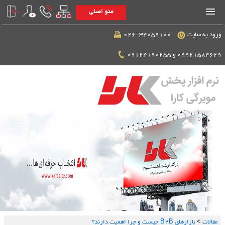
منو اصلی
ورود به سایت
026-34059100
09921584629 و 09124190255
مقالات
>
بازارهای B2B چیست و چرا اهمیت دارند؟