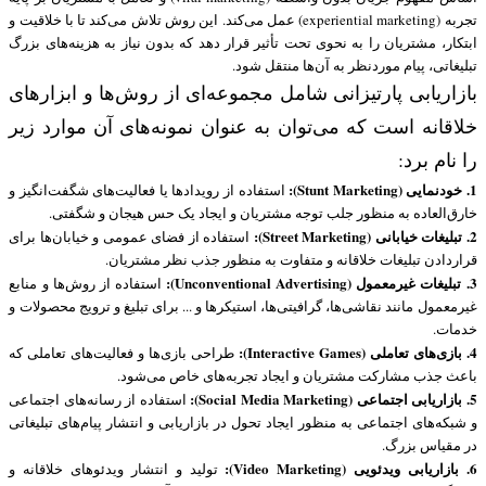
تجربه (experiential marketing) عمل می‌کند. این روش تلاش می‌کند تا با خلاقیت و
ابتکار، مشتریان را به نحوی تحت تأثیر قرار دهد که بدون نیاز به هزینه‌های بزرگ
تبلیغاتی، پیام موردنظر به آن‌ها منتقل شود.
بازاریابی پارتیزانی شامل مجموعه‌ای از روش‌ها و ابزارهای
خلاقانه است که می‌توان به عنوان نمونه‌های آن موارد زیر
را نام برد:
1. خودنمایی (Stunt Marketing):
استفاده از رویدادها یا فعالیت‌های شگفت‌انگیز و
خارق‌العاده به منظور جلب توجه مشتریان و ایجاد یک حس هیجان و شگفتی.
2. تبلیغات خیابانی (Street Marketing):
استفاده از فضای عمومی و خیابان‌ها برای
قراردادن تبلیغات خلاقانه و متفاوت به منظور جذب نظر مشتریان.
3. تبلیغات غیرمعمول (Unconventional Advertising):
استفاده از روش‌ها و منابع
غیرمعمول مانند نقاشی‌ها، گرافیتی‌ها، استیکرها و ... برای تبلیغ و ترویج محصولات و
خدمات.
4. بازی‌های تعاملی (Interactive Games):
طراحی بازی‌ها و فعالیت‌های تعاملی که
باعث جذب مشارکت مشتریان و ایجاد تجربه‌های خاص می‌شود.
5. بازاریابی اجتماعی (Social Media Marketing):
استفاده از رسانه‌های اجتماعی
و شبکه‌های اجتماعی به منظور ایجاد تحول در بازاریابی و انتشار پیام‌های تبلیغاتی
در مقیاس بزرگ.
6. بازاریابی ویدئویی (Video Marketing):
تولید و انتشار ویدئوهای خلاقانه و