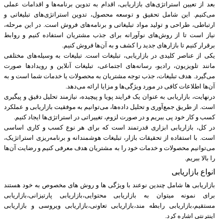
بعد از تعیین استراتژی‌های بازاریابی، اقدام به تدوین برنامه‌ها و اقدامات عملی
می‌کنیم. این شامل تحقیق و توسعه محصول، تدوین استراتژی‌های تبلیغاتی و
ارتباطی، طراحی و تولید مواد تبلیغاتی و برنامه‌های فروش است. در این مرحله،
نیاز است تا از روش‌های نوآورانه برای جذب مشتریان استفاده کنیم و روابط
برقرار کنیم تا بازارهای جدید را کشف و به آن‌ها فروش کنیم.
یکی از عناصر کلیدی در بازاریابی، تبلیغات است. تبلیغات به وسیله‌های مختلفی
مانند تلویزیون، رادیو، رسانه‌های اجتماعی، تبلیغات آنلاین و رویدادها صورت
می‌گیرد. هدف تبلیغات، جذب توجه مشتریان به محصولات یا خدمات شما است و به
آن‌ها اطلاعات کافی در مورد ویژگی‌ها و مزایا ارائه می‌دهد.
درنهایت، بازاریابی به عنوان یک فرایند پویا و پیچیده، نیازمند تحلیل دقیق و پیگیری
است. از طریق جمع‌آوری و تحلیل داده‌ها، می‌توانیم به موفقیت بازاریابی و عملکرد
کسب و کار خود پی ببریم و در صورت لزوم، تغییراتی در استراتژی‌ها ایجاد کنیم.
در کل، بازاریابی ابزاری قدرتمند است که برای هر نوع کسب و کاری اساسی
است. با استفاده از تحقیقات بازار، تبلیغات هوشمندانه و برنامه‌ریزی استراتژیک،
می‌توانیم محصولات و خدمات خود را به مشتریان هدف معرفی کنیم و رضایت آن‌ها
را بالا ببریم.
انواع بازاریابی
بازاریابی ها شامل چندین نوعند با ویژگی ها و روش های مخصوص به خود هستند
برای نمونه میتوان به بازاریابی محتوایی،بازاریابی پارتیزانی،بازاریابی
مستقیم،بازاریابی رابطه مند،بازاریابی تعاونی،بازاریابی ویروسی و بازاریابی
اینترنتی اشاره کرد.