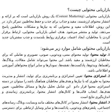
بازاریابی محتوایی چیست؟
بازاریابی محتوایی (Content Marketing) یک روش بازاریابی است که بر ارائه و
انتشار محتوای ارزشمند، مفید و جذاب برای جذب و حفظ مخاطبین تمرکز دارد. در
این روش، اطلاعات مفید و محتوایی که به نیازها و مشکلات مخاطبین پاسخ
می‌دهد، تولید و منتشر می‌شود. هدف اصلی بازاریابی محتوایی، ارتباط برقرار
کردن با مخاطبان، ایجاد اعتماد، برقراری روابط بلندمدت و جذب مشتریان جدید
است.
بازاریابی محتوایی شامل موارد زیر می‌شود:
1. تولید محتوا:
تولید محتوای متنی، ویدئویی، صوتی، تصویری و تعاملی که برای
مخاطبان ارزشمند و مفید باشد. این محتوا می‌تواند شامل مقالات، وبلاگ‌ها،
راهنماها، ویدئوها، پادکست‌ها، نقشه‌ها، نمودارها و سایر انواع محتواهای آموزشی
و اطلاعاتی باشد.
2. استراتژی محتوا:
تعیین استراتژی و برنامه‌ریزی برای تولید، انتشار و مدیریت
محتوا به طوری که با نیازها و هدف‌های مخاطبان هماهنگ باشد را میتوان در دسته
استراتژی محتوا قرار دادو این شامل تحلیل نیازها و مسائل مخاطبین، تعیین
هدف‌ها، انتخاب قالب‌ها و کانال‌های انتشار محتوا، برنامه‌ریزی زمانبندی و
اندازه‌گیری نتایج است.
3. انتشار محتوا:
انتشار محتوا در کانال‌های مختلف مانند وبسایت، وبلاگ، رسانه‌های
اجتماعی، پلتفرم‌های ویدئویی، پادکست‌ها و سایر وسایل ارتباطی برای دسترسی