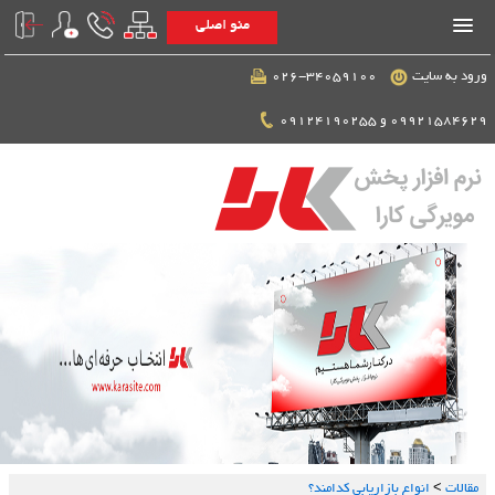
منو اصلی
ورود به سایت
026-34059100
09921584629 و 09124190255
مقالات
>
انواع بازاریابی کدامند؟