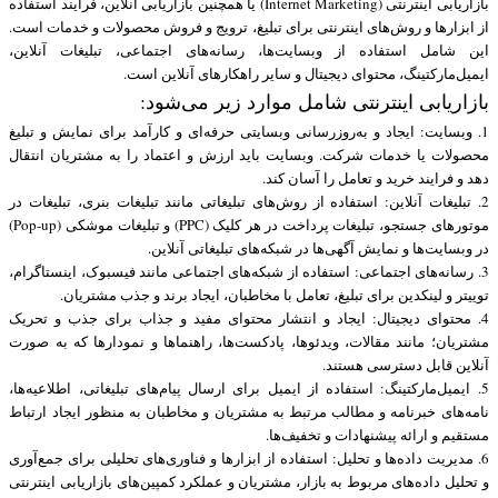
بازاریابی اینترنتی (Internet Marketing) یا همچنین بازاریابی آنلاین، فرایند استفاده
از ابزارها و روش‌های اینترنتی برای تبلیغ، ترویج و فروش محصولات و خدمات است.
این شامل استفاده از وبسایت‌ها، رسانه‌های اجتماعی، تبلیغات آنلاین،
ایمیل‌مارکتینگ، محتوای دیجیتال و سایر راهکارهای آنلاین است.
بازاریابی اینترنتی شامل موارد زیر می‌شود:
1. وبسایت: ایجاد و به‌روزرسانی وبسایتی حرفه‌ای و کارآمد برای نمایش و تبلیغ
محصولات یا خدمات شرکت. وبسایت باید ارزش و اعتماد را به مشتریان انتقال
دهد و فرایند خرید و تعامل را آسان کند.
2. تبلیغات آنلاین: استفاده از روش‌های تبلیغاتی مانند تبلیغات بنری، تبلیغات در
موتورهای جستجو، تبلیغات پرداخت در هر کلیک (PPC) و تبلیغات موشکی (Pop-up)
در وبسایت‌ها و نمایش آگهی‌ها در شبکه‌های تبلیغاتی آنلاین.
3. رسانه‌های اجتماعی: استفاده از شبکه‌های اجتماعی مانند فیسبوک، اینستاگرام،
توییتر و لینکدین برای تبلیغ، تعامل با مخاطبان، ایجاد برند و جذب مشتریان.
4. محتوای دیجیتال: ایجاد و انتشار محتوای مفید و جذاب برای جذب و تحریک
مشتریان؛ مانند مقالات، ویدئوها، پادکست‌ها، راهنماها و نمودارها که به صورت
آنلاین قابل دسترسی هستند.
5. ایمیل‌مارکتینگ: استفاده از ایمیل برای ارسال پیام‌های تبلیغاتی، اطلاعیه‌ها،
نامه‌های خبرنامه و مطالب مرتبط به مشتریان و مخاطبان به منظور ایجاد ارتباط
مستقیم و ارائه پیشنهادات و تخفیف‌ها.
6. مدیریت داده‌ها و تحلیل: استفاده از ابزارها و فناوری‌های تحلیلی برای جمع‌آوری
و تحلیل داده‌های مربوط به بازار، مشتریان و عملکرد کمپین‌های بازاریابی اینترنتی