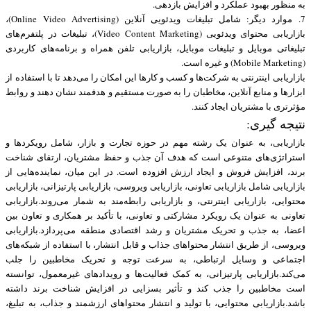
به منظور بهبود عملکرد و افزایش بازدهی.
7. موارد دیگر: شامل تبلیغات ویدئویی آنلاین (Online Video Advertising)،
بازاریابی محتوای ویدئویی (Video Content Marketing)، تبلیغات در پلتفرم‌های
تبلیغاتی موبایل و تبلیغات موبایل، بازاریابی تلفن همراه و برنامه‌های کاربردی
(Mobile Marketing) و غیره است.
بازاریابی اینترنتی به شرکت‌ها و کسب و کارها این امکان را می‌دهد تا با استفاده از
ابزارها و منابع آنلاین، مخاطبان را به صورت مستقیم و هدفمند نشان دهند و روابط
مؤثرتری با مشتریان ایجاد کنند.
نتیجه گیری:
بازاریابی، به عنوان یک رشته مهم در حوزه تجارت و بازار، شامل رویکردها و
استراتژی‌های متنوعی است که هدف آن جذب و حفظ مشتریان، ارتقای شناخت
برند، افزایش فروش و ایجاد ارزش افزوده است. در این میان، نماینده‌هایی از
بازاریابی شامل بازاریابی تعاونی، بازاریابی ویروسی، بازاریابی پارتیزانی، بازاریابی
محتوایی، بازاریابی اینترنتی، و بازاریابی رابطه‌مند به شمار می‌روند.بازاریابی
تعاونی به عنوان یک رویکرد مشارکتی و تعاونی، با تأکید بر همکاری و تعاون بین
اعضا، به جذب و تحریک مشتریان و رشد اقتصادی منطقه می‌پردازد.بازاریابی
ویروسی، از طریق انتشار محتواهای جذاب و قابل انتشار، با استفاده از شبکه‌های
اجتماعی و وسایل ارتباطی، به سرعت توجه و تحریک مخاطبین را جلب
می‌کند.بازاریابی پارتیزانی، به کمک فعالیت‌ها و رویدادهای غیرمعمول، توانسته
است مخاطبین را جذب کند و تأثیر بسزایی در افزایش شناخت برند داشته
باشد.بازاریابی محتوایی، با تولید و انتشار محتواهای ارزشمند و جذاب، به تبلیغ،