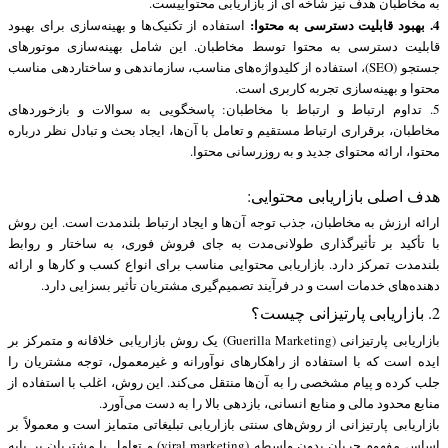
به مخاطبان هدف نیز شاخه ای از بازاریابی محتواییست.
4. بهبود قابلیت دسترسی به محتوا:
استفاده از تکنیک‌ها و بهینه‌سازی برای بهبود
قابلیت دسترسی به محتوا توسط مخاطبان. این شامل بهینه‌سازی موتورهای
جستجو (SEO)، استفاده از کلیدواژه‌های مناسب، سازماندهی و ساختاردهی مناسب
محتوا و بهینه‌سازی تجربه کاربری است.
5. تداوم ارتباط و ارتباط با مخاطبان: پاسخگویی به سوالات و بازخوردهای
مخاطبان، برقراری ارتباط مستقیم و تعامل با آن‌ها، ایجاد بحث و تبادل نظر درباره
محتوا، ارائه محتوای جدید و به روزرسانی محتوا.
هدف اصلی بازاریابی محتوایی:
ارائه ارزش به مخاطبان، جذب توجه آن‌ها و ایجاد ارتباط بلندمدت است. این روش
با تأکید بر تأثیرگذاری طولانی‌مدت به جای فروش فوری، به ساختار و روابط
بلندمدت تمرکز دارد. بازاریابی محتوایی مناسب برای انواع کسب و کارها و ارائه
دهنده‌های خدمات است و در فرآیند تصمیم‌گیری مشتریان تأثیر بسزایی دارد.
2. بازاریابی پارتیزانی چیست؟
بازاریابی پارتیزانی (Guerilla Marketing) یک روش بازاریابی خلاقانه و متمرکز بر
ایده است که با استفاده از راهکارهای نوآورانه و غیرمعمول، توجه مشتریان را
جلب کرده و پیام مشخصی را به آن‌ها منتقل می‌کند. این روش، اغلب با استفاده از
منابع محدود مالی و منابع انسانی، بازدهی بالا را به دست می‌آورد.
بازاریابی پارتیزانی از روش‌های سنتی بازاریابی تبلیغاتی متمایز است و معمولاً بر
اساس مفهوم جریان بدون واسطه (viral marketing) و تعامل با مشتریان بر پایه