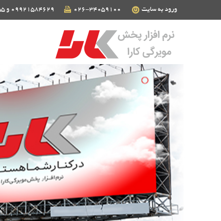
ورود به سایت
026-34059100
09921584629 و 09124190255