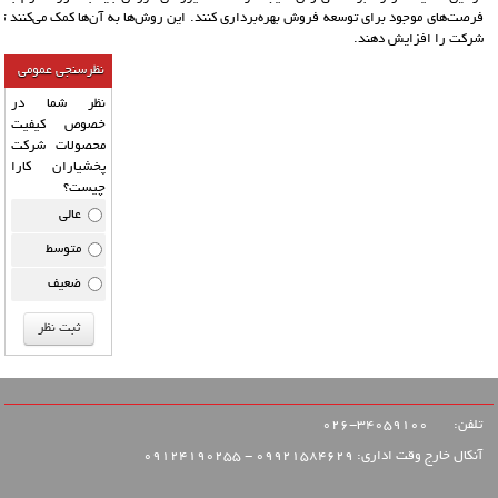
فرصت‌های موجود برای توسعه فروش بهره‌برداری کنند. این روش‌ها به آن‌ها کمک می‌کنند تا
شرکت را افزایش دهند.
نظرسنجی عمومی
نظر شما در
خصوص کیفیت
محصولات شرکت
پخشیاران کارا
چیست؟
عالی
متوسط
ضعیف
تلفن:
34059100-026
آنکال خارج وقت اداری: 09921584629 - 09124190255