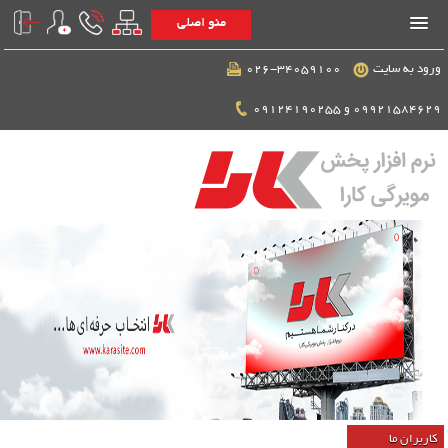
منو اصلی
ورود به سایت
026-34059100
09921584629 و 09124190255
کاربران ما