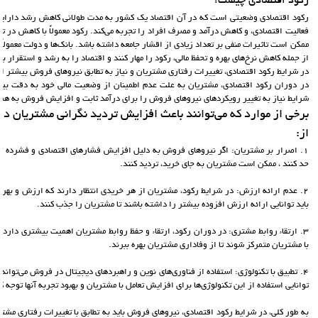
رکود اقتصادی چیست؟
رکود اقتصادی وضعیتی است که در آن اقتصاد یک کشور به مدت طولانی کاهش رشد دارایی 
فعالیت اقتصادی، و کاهش درآمد و مصرف افراد را تجربه می‌کند. رکود معمولاً با کاهش در تق
ممکن است تاثیرات منفی بر تعداد زیادی از اقشار جامعه داشته باشد. بانک‌ها و دولت معمولاً تل
از جمله کاهش نرخ‌های بهره و تحفظ مالی، رکود را مهار کنند و اقتصاد را به رشد و استقرار با
در شرایط رکود اقتصادی، تغییرات رفتاری مشتریان و نیاز به تطابق نیروهای فروش بیشتر 
در دوران رکود اقتصادی، مشتریان به علت عدم اطمینان از وضعیت مالی خود به دقت بیشت
شرایط نیاز به تغییر رویکردهای نیروهای فروش را برای درآمد ثابت و افزایش فروش به همر
برخی از موارد که می‌توانند باعث افزایش تردید نگرانی مشتریان در
از:
1. اصرار بر مشتریان: اگر نیروهای فروش به دلیل افزایش فشارهای اقتصادی و فشرده ت
حد کنند ، ممکن است مشتریان به جای خرید، تردید کنند.
2. عدم ارائه ارزش: در شرایط رکود، مشتریان از هر خریدی انتظار دارند که ارزش و بهره
باید توانایی ارائه ارزش افزوده بیشتر را داشته باشند تا مشتریان را جذب کنند.
3. ارتقاء روابط مشتری: در دوران رکود، ارتقاء و حفظ روابط مشتریان اهمیت بیشتری دارد.
با مشتریان متمرکز شوند تا از وفاداری مشتریان بهره ببرند.
4. تطبیق با تکنولوژی: استفاده از فناوری‌های نوین و راهبردهای دیجیتال در فروش می‌توان
توانایی استفاده از این تکنولوژی‌ها برای افزایش تعامل با مشتریان و بهبود تجربه آنها توجه کن
به طور کلی، در شرایط رکود اقتصادی، نیروهای فروش باید به تطابق با تغییرات رفتاری مشتر