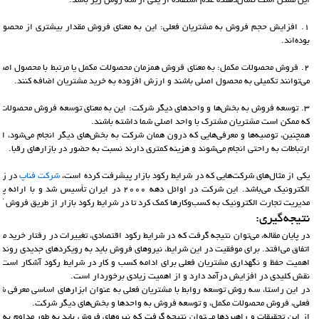
این ممکن است نشان‌دهنده عدم استفاده از یکی از سه روش زیر باشد:
1. افزایش حجم فروش به مشتریان فعلی: این به معنای فروش مقدار بیشتری از محصول ب
بوده‌اند.
2. فروش محصولات مکمل: به معنای فروش همزمان محصولات مکمل یا مرتبط با محصول اصل
می‌توانند تکمیلی به محصول اصلی باشند و ارزش افزوده به خرید مشتریان اضافه کنند.
3. توسعه فروش به بخش‌ها و واحدهای دیگر شرکت: این به معنای توسعه فروش محصولات
که ممکن است مشتریان مشترک با واحد اصلی شما داشته باشند.
همچنین، توصیه‌ها و معرفی‌هایی که درون همان شرکت به بخش‌های دیگر انجام می‌شود، از
ارتباطات به راحتی انجام می‌شوند و هزینه کمتری دارند نسبت به حضور در بازارهای رقبا.
یکی از مثال‌های شرکت‌هایی که در شرایط رکود بازار پیشرفت کرده است،
شرکت فناپ
در زم
الکترونیک می‌باشد. این شرکت در اوائل دهه ۲۰۰۰ در ایران
مدیریت تجارت الکترونیک به کسب‌وکارها کمک کرد تا در شرایط رکود بازار از طریق فروش آن
نتیجه‌گیری:
در پایان مقاله، می‌توان نتیجه گرفت که در شرایط رکود اقتصادی، تغییرات در رفتار خرید 
اتفاق می‌افتد. برای موفقیت در این شرایط، نیروهای فروش باید به رویکردهای جدیدی روند ک
اهمیت حفظ و نگهداری مشتریان فعلی برای ادامه کسب و کار در شرایط رکود آشکار است. 
نقش کلیدی در افزایش درآمد دارد و از اهمیت زیادی برخوردار است.
در این راستا، سه روش توسعه روابط با مشتریان فعلی به عنوان ابزارهای اساسی معرفی 
فعلی، فروش محصولات مکمل، و توسعه فروش به واحدها و بخش‌های دیگر شرکت.
از این تحقیقات و راهبردها می‌توان نتیجه گرفت که نیروهای فروش باید به طور مداوم به ب