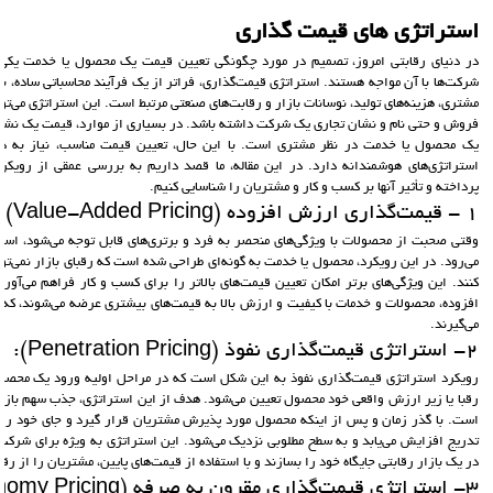
استراتژی های قیمت گذاری
در دنیای رقابتی امروز، تصمیم در مورد چگونگی تعیین قیمت یک محصول یا خدمت یکی 
شرکت‌ها با آن مواجه هستند. استراتژی قیمت‌گذاری، فراتر از یک فرآیند محاسباتی ساده، 
مشتری، هزینه‌های تولید، نوسانات بازار و رقابت‌های صنعتی مرتبط است. این استراتژی می‌توان
فروش و حتی نام و نشان تجاری یک شرکت داشته باشد. در بسیاری از موارد، قیمت یک نشانه
یک محصول یا خدمت در نظر مشتری است. با این حال، تعیین قیمت مناسب، نیاز به در
استراتژی‌های هوشمندانه دارد. در این مقاله، ما قصد داریم به بررسی عمقی از رویکر
پرداخته و تأثیر آنها بر کسب و کار و مشتریان را شناسایی کنیم.
1 - قیمت‌گذاری ارزش افزوده (Value-Added Pricing):
وقتی صحبت از محصولات با ویژگی‌های منحصر به فرد و برتری‌های قابل توجه می‌شود، است
می‌رود. در این رویکرد، محصول یا خدمت به گونه‌ای طراحی شده است که رقبای بازار نمی‌تو
کنند. این ویژگی‌های برتر امکان تعیین قیمت‌های بالاتر را برای کسب و کار فراهم می‌آو
افزوده، محصولات و خدمات با کیفیت و ارزش بالا به قیمت‌های بیشتری عرضه می‌شوند، که غ
می‌گیرند.
2- استراتژی قیمت‌گذاری نفوذ (Penetration Pricing):
رویکرد استراتژی قیمت‌گذاری نفوذ به این شکل است که در مراحل اولیه ورود یک محصول 
رقبا یا زیر ارزش واقعی خود محصول تعیین می‌شود. هدف از این استراتژی، جذب سهم بازار 
است. با گذر زمان و پس از اینکه محصول مورد پذیرش مشتریان قرار گیرد و جای خود را
تدریج افزایش می‌یابد و به سطح مطلوبی نزدیک می‌شود. این استراتژی به ویژه برای شرکت
در یک بازار رقابتی جایگاه خود را بسازند و با استفاده از قیمت‌های پایین، مشتریان را از رقب
3- استراتژی قیمت‌گذاری مقرون به صرفه (Economy Pricing):