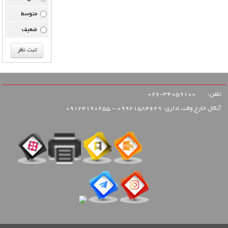
متوسط
ضعیف
تلفن:
34059100-026
آنکال خارج وقت اداری: 09921584629 - 09124190255