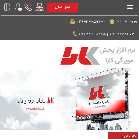
منو اصلی
ورود به سایت
026-34059100
09921584629 و 09124190255
کاربران ما