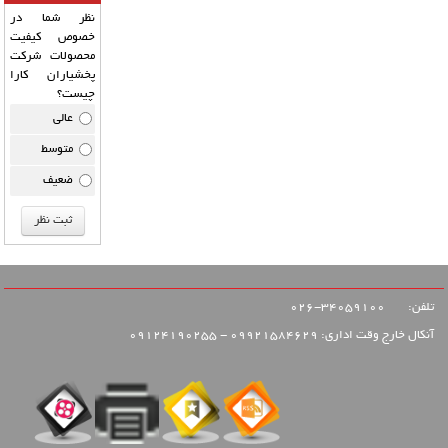
نظر شما در
خصوص کیفیت
محصولات شرکت
پخشیاران کارا
چیست؟
عالی
متوسط
ضعیف
تلفن:
34059100-026
آنکال خارج وقت اداری: 09921584629 - 09124190255