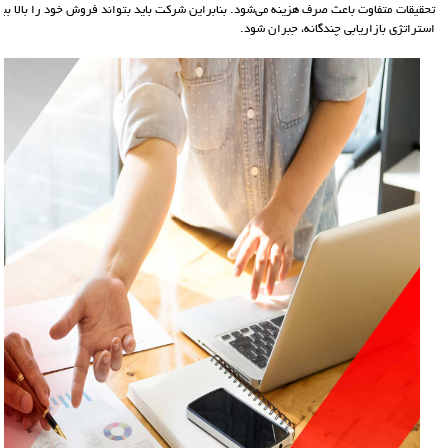
تحقيقات متفاوت باعث صرف هزینه مي‌شود. بنابراين شركت بايد بتواند فروش خود را بالا ببرد
استراتژي بازاريابي چندگانه، جبران شود.