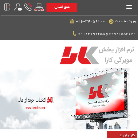
منو اصلی
ورود به سایت
026-34059100
09921584629 و 09124190255
کاربران ما