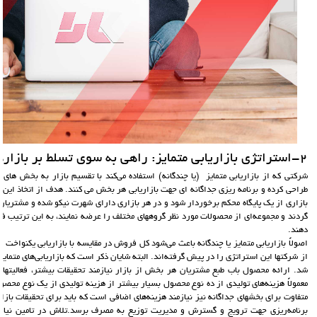
2-استراتژی بازاریابی متمایز: راهی به سوی تسلط بر بازارهای متعدد
شركتي كه از بازاريابي متمايز (يا چندگانه) استفاده مي‌كند با تقسیم بازار به بخش ه
طراحی کرده و برنامه ریزی جداگانه ای جهت بازاریابی هر بخش می کنند. هدف از اتخاذ ای
بازاری از یک پایگاه محکم برخوردار شود و در هر بازاري داراي شهرت نيكو شده و مشتريان 
گردند و مجموعه‌اي از محصولات مورد نظر گروههاي مختلف را عرضه نمايند، به این ترتیب
دهند.
اصولاً بازاريابي متمايز یا چندگانه باعث مي‌شود كل فروش در مقايسه با بازاريابي يكنواخت ا
از شركتها اين استراتژي را در پيش گرفته‌اند. البته شایان ذکر است که بازاريابي‌هاي متمايز
شد. ارائه محصول باب طبع مشتريان هر بخش از بازار نیازمند تحقيقات بيشتر، فعاليتهاي
معمولاً هزينه‌هاي توليدی از ده نوع محصول بسيار بيشتر از هزينه توليدی از يك نوع محصول 
متفاوت براي بخشهاي جداگانه نیز نیازمند هزينه‌هاي اضافي است كه بايد براي تحقيقات بازار
برنامه‌ريزي جهت ترويج و گسترش و مديريت توزيع به مصرف برسد.تلاش در تامين نيازه