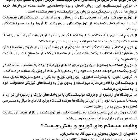
2. توزیع غیرمستقیم: این روش شامل وجود واسطه‌هایی مانند عمده فروش‌ها، خرده
فروش‌ها، دلالان و نمایندگی‌های فروش بین تولیدکننده و مصرف‌کننده است.
3. توزیع مویرگی: رایج در صنایعی مثل داروسازی و مواد غذایی، تولیدکنندگان محصولات
خود را به شبکه‌ای گسترده از توزیع‌کنندگان می‌فروشند تا آن‌ها را به مصرف‌کنندگان
برسانند.
4. توزیع انحصاری: تولیدکننده به فروشنده یا گروهی محدود از فروشندگان اجازه می‌دهد تا
محصولات خود را در یک منطقه جغرافیایی یا بازار خاصی عرضه کنند.
5. توزیع انتخابی: تولیدکنندگان تعداد محدودی از فروشندگان را برای فروش محصولاتشان
در مناطق مختلف انتخاب می‌کنند، مخصوصاً برای محصولاتی که نیاز به سطح خاصی از خدمات
یا تخصص دارند.
6. توزیع همه‌جانبه (شامل): این روش برای کالاهای روزمره و پرمصرف مناسب است، که در
آن تولیدکننده می‌خواهد محصولات خود را در تمام یا اکثر نقاط فروش یک منطقه عرضه کند.
7. فروش آنلاین: با پیشرفت فناوری، این روش توزیع به یکی از محبوب‌ترین‌ها تبدیل شده
و تولیدکنندگان را قادر می‌سازد بی‌واسطه و بدون نیاز به واسطه‌های فیزیکی محصولات خود
را به مشتریان برسانند.
8. فروشگاه‌های زنجیره‌ای و بزرگ: تولیدکنندگان با فروشگاه‌های بزرگ و زنجیره‌ای قرارداد
بسته تا محصولات خود را در این فروشگاه‌ها عرضه کنند،که برای کالاهای با نیاز به دسترسی
گسترده و سریع به بازار مفید است.
انتخاب روش توزیع مناسب بسته به موقعیت خاص هر تولیدکننده و بازار هدف آن متفاوت
است، هر روش دارای مزایا و معایب خود می‌باشد.
وظایف سیستم های توزیع و پخش چیست؟
• اطمینان از تحویل به‌موقع و دقیق کالا به مشتریان.
• مدیریت صحیح انبارداری و ذخیره‌سازی کالاها برای توزیع و پخش موثر.