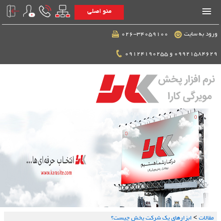
منو اصلی
ورود به سایت
026-34059100
09921584629 و 09124190255
مقالات
>
ابزارهای یک شرکت پخش چیست؟